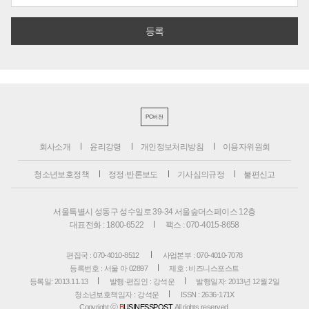
PC버전
회사소개
윤리강령
개인정보처리방침
이용자위원회
청소년보호정책
정정·반론보도
기사심의규정
불편신고
서울특별시 성동구 성수일로 39-34 서울숲더스페이스 12층
대표전화 : 1800-6522
팩스 : 070-4015-8658
편집국 : 070-4010-8512
사업본부 : 070-4010-7078
등록번호 : 서울 아 02897
제호 : 비즈니스포스트
등록일: 2013.11.13
발행·편집인 : 강석운
발행일자: 2013년 12월 2일
청소년보호책임자 : 강석운
ISSN : 2636-171X
Copyright ⓒ
B
USINESSPOST
. All rights reserved.