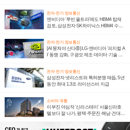
자 불만 폭발
전자·전기·정보통신
엔비디아 '루빈 울트라'에도 HBM4 탑재
검토, 삼성전자·SK하이닉스 HBM4 수율
에 주도권 갈린다
전자·전기·정보통신
[AI 뭉쳐야 산다⑧] LG·엔비디아 '피지컬 A
I' 동맹 강화, 구광모 제조·데이터·기술 결
집해 종합 로보틱스 기업으로
전자·전기·정보통신
삼성전자 넷리스트와 특허분쟁 매듭, 5년
동안 최대 1.3조 라이선스비 지급
소비자·유통
이부진 야심작 '신라스테이' 서울신라호
텔보다 잘 나가, 평택·주문진·해남·건대로
성장판 더 넓힌다