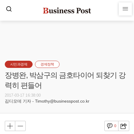
시민과경제
경제정책
장병완, 박삼구의 금호타이어 되찾기 강
력히 편들어
2017-03-17 16:38:00
김디모데 기자 - Timothy@businesspost.co.kr
0