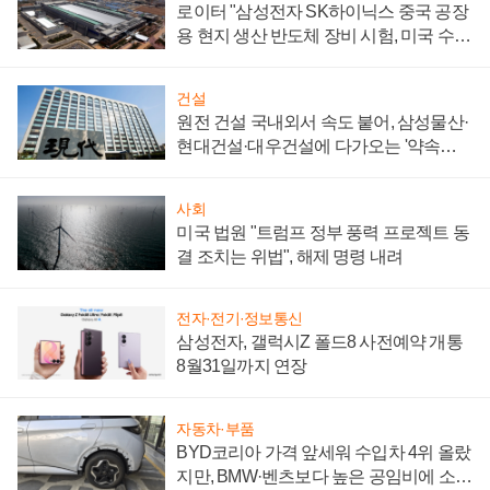
로이터 "삼성전자 SK하이닉스 중국 공장
용 현지 생산 반도체 장비 시험, 미국 수출
통제 대비"
건설
원전 건설 국내외서 속도 붙어, 삼성물산·
현대건설·대우건설에 다가오는 '약속의
시간'
사회
미국 법원 "트럼프 정부 풍력 프로젝트 동
결 조치는 위법", 해제 명령 내려
전자·전기·정보통신
삼성전자, 갤럭시Z 폴드8 사전예약 개통
8월31일까지 연장
자동차·부품
BYD코리아 가격 앞세워 수입차 4위 올랐
지만, BMW·벤츠보다 높은 공임비에 소비