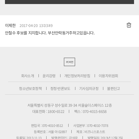
이제한
2017-04-20 13:03:49
안철수 후보를 지지합니다. 부산안락동거주하고있읍니다.
PC버전
회사소개
윤리강령
개인정보처리방침
이용자위원회
청소년보호정책
정정·반론보도
기사심의규정
불편신고
서울특별시 성동구 성수일로 39-34 서울숲더스페이스 12층
대표전화 : 1800-6522
팩스 : 070-4015-8658
편집국 : 070-4010-8512
사업본부 : 070-4010-7078
등록번호 : 서울 아 02897
제호 : 비즈니스포스트
등록일: 2013.11.13
발행·편집인 : 강석운
발행일자: 2013년 12월 2일