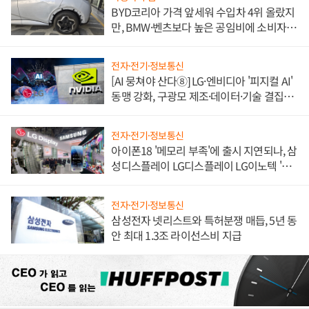
BYD코리아 가격 앞세워 수입차 4위 올랐지
만, BMW·벤츠보다 높은 공임비에 소비자
불만 폭발
전자·전기·정보통신
[AI 뭉쳐야 산다⑧] LG·엔비디아 '피지컬 AI'
동맹 강화, 구광모 제조·데이터·기술 결집
해 종합 로보틱스 기업으로
전자·전기·정보통신
아이폰18 '메모리 부족'에 출시 지연되나, 삼
성디스플레이 LG디스플레이 LG이노텍 '탈
애플' 수익 다각화 속도
전자·전기·정보통신
삼성전자 넷리스트와 특허분쟁 매듭, 5년 동
안 최대 1.3조 라이선스비 지급