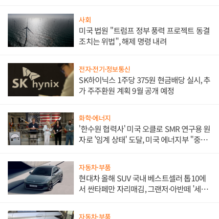
문"
사회
미국 법원 "트럼프 정부 풍력 프로젝트 동결
조치는 위법", 해제 명령 내려
전자·전기·정보통신
SK하이닉스 1주당 375원 현금배당 실시, 추
가 주주환원 계획 9월 공개 예정
화학·에너지
'한수원 협력사' 미국 오클로 SMR 연구용 원
자로 '임계 상태' 도달, 미국 에너지부 "중요
한 이정표"
자동차·부품
현대차 올해 SUV 국내 베스트셀러 톱10에
서 싼타페만 자리매김, 그랜저·아반떼 '세단
쌍끌이'로 내수 방어
자동차·부품