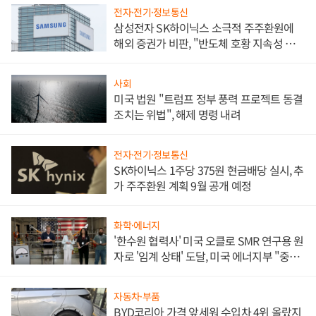
전자·전기·정보통신
삼성전자 SK하이닉스 소극적 주주환원에
해외 증권가 비판, "반도체 호황 지속성 의
문"
사회
미국 법원 "트럼프 정부 풍력 프로젝트 동결
조치는 위법", 해제 명령 내려
전자·전기·정보통신
SK하이닉스 1주당 375원 현금배당 실시, 추
가 주주환원 계획 9월 공개 예정
화학·에너지
'한수원 협력사' 미국 오클로 SMR 연구용 원
자로 '임계 상태' 도달, 미국 에너지부 "중요
한 이정표"
자동차·부품
BYD코리아 가격 앞세워 수입차 4위 올랐지