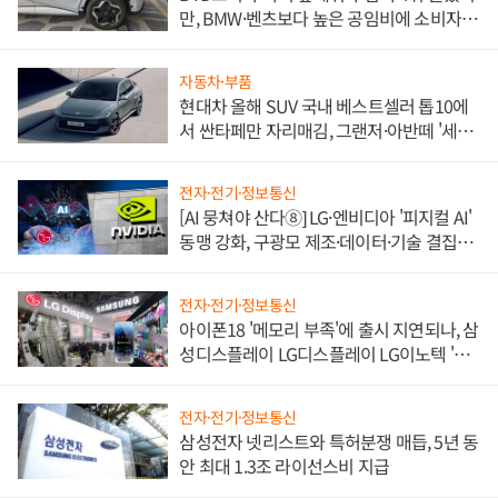
만, BMW·벤츠보다 높은 공임비에 소비자
불만 폭발
자동차·부품
현대차 올해 SUV 국내 베스트셀러 톱10에
서 싼타페만 자리매김, 그랜저·아반떼 '세단
쌍끌이'로 내수 방어
전자·전기·정보통신
[AI 뭉쳐야 산다⑧] LG·엔비디아 '피지컬 AI'
동맹 강화, 구광모 제조·데이터·기술 결집
해 종합 로보틱스 기업으로
전자·전기·정보통신
아이폰18 '메모리 부족'에 출시 지연되나, 삼
성디스플레이 LG디스플레이 LG이노텍 '탈
애플' 수익 다각화 속도
전자·전기·정보통신
삼성전자 넷리스트와 특허분쟁 매듭, 5년 동
안 최대 1.3조 라이선스비 지급