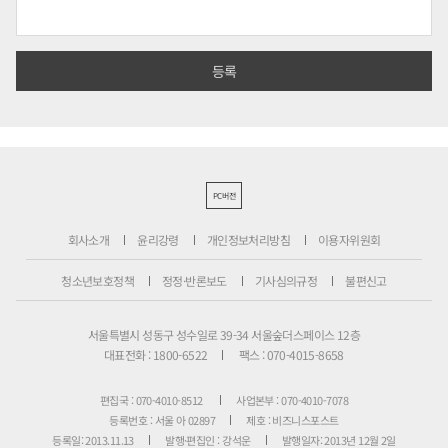
PC버전
회사소개
윤리강령
개인정보처리방침
이용자위원회
청소년보호정책
정정·반론보도
기사심의규정
불편신고
서울특별시 성동구 성수일로 39-34 서울숲더스페이스 12층
대표전화 : 1800-6522
팩스 : 070-4015-8658
편집국 : 070-4010-8512
사업본부 : 070-4010-7078
등록번호 : 서울 아 02897
제호 : 비즈니스포스트
등록일: 2013.11.13
발행·편집인 : 강석운
발행일자: 2013년 12월 2일