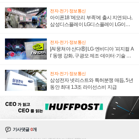
'세단 쌍끌이'로 내수 방어
전자·전기·정보통신
아이폰18 '메모리 부족'에 출시 지연되나,
삼성디스플레이 LG디스플레이 LG이노
텍 '탈애플' 수익 다각화 속도
전자·전기·정보통신
[AI 뭉쳐야 산다⑧] LG·엔비디아 '피지컬 A
I' 동맹 강화, 구광모 제조·데이터·기술 결
집해 종합 로보틱스 기업으로
전자·전기·정보통신
삼성전자 넷리스트와 특허분쟁 매듭, 5년
동안 최대 1.3조 라이선스비 지급
기사댓글
0
개