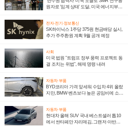
'한수원 협력사' 미국 오클로 SMR 연구용
원자로 '임계 상태' 도달, 미국 에너지부
"중요한 이정표"
전자·전기·정보통신
SK하이닉스 1주당 375원 현금배당 실시,
추가 주주환원 계획 9월 공개 예정
사회
미국 법원 "트럼프 정부 풍력 프로젝트 동
결 조치는 위법", 해제 명령 내려
자동차·부품
BYD코리아 가격 앞세워 수입차 4위 올랐
지만, BMW·벤츠보다 높은 공임비에 소비
자 불만 폭발
자동차·부품
현대차 올해 SUV 국내 베스트셀러 톱10
에서 싼타페만 자리매김, 그랜저·아반떼