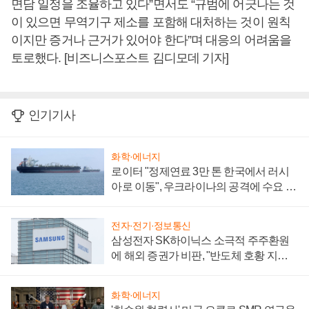
면담 일정을 조율하고 있다”면서도 “규범에 어긋나는 것
이 있으면 무역기구 제소를 포함해 대처하는 것이 원칙
이지만 증거나 근거가 있어야 한다”며 대응의 어려움을
토로했다. [비즈니스포스트 김디모데 기자]
인기기사
화학·에너지
로이터 "정제연료 3만 톤 한국에서 러시
아로 이동", 우크라이나의 공격에 수요 늘
어
전자·전기·정보통신
삼성전자 SK하이닉스 소극적 주주환원
에 해외 증권가 비판, "반도체 호황 지속
성 의문"
화학·에너지