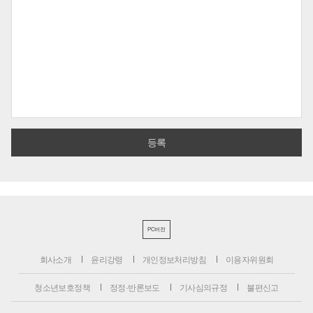
PC버전
회사소개
윤리강령
개인정보처리방침
이용자위원회
청소년보호정책
정정·반론보도
기사심의규정
불편신고