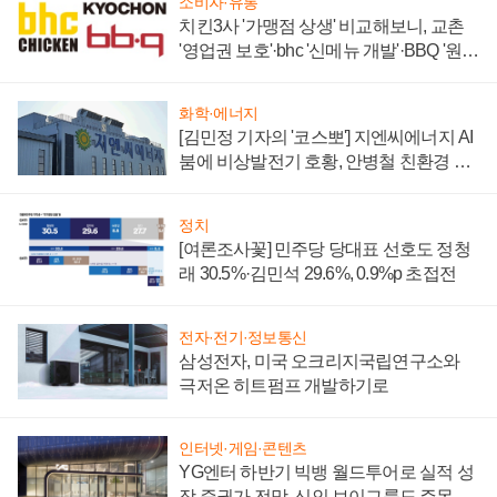
소비자·유통
치킨3사 '가맹점 상생' 비교해보니, 교촌
'영업권 보호'·bhc '신메뉴 개발'·BBQ '원가
부담'
화학·에너지
[김민정 기자의 '코스뽀'] 지엔씨에너지 AI
붐에 비상발전기 호황, 안병철 친환경 에
너지 발전전문기업 향한다
정치
[여론조사꽃] 민주당 당대표 선호도 정청
래 30.5%·김민석 29.6%, 0.9%p 초접전
전자·전기·정보통신
삼성전자, 미국 오크리지국립연구소와
극저온 히트펌프 개발하기로
인터넷·게임·콘텐츠
YG엔터 하반기 빅뱅 월드투어로 실적 성
장 증권가 전망, 신인 보이그룹도 주목