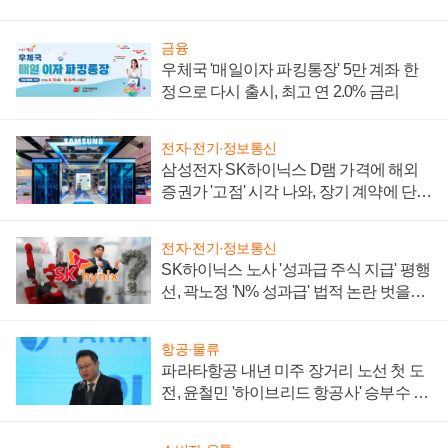
금융
우체국 '매일이자 파킹통장' 5만 계좌 한
정으로 다시 출시, 최고 연 2.0% 금리
전자·전기·정보통신
삼성전자 SK하이닉스 D램 가격에 해외
증권가 '고점' 시각 나와, 장기 계약에 단점
부각
전자·전기·정보통신
SK하이닉스 노사 '성과급 주식 지급' 평행
선, 곽노정 'N% 성과급' 법적 논란 벗을지
주목
항공·물류
파라타항공 내년 미주 장거리 노선 첫 도
전, 윤철민 '하이브리드 항공사' 승부수 통
할까