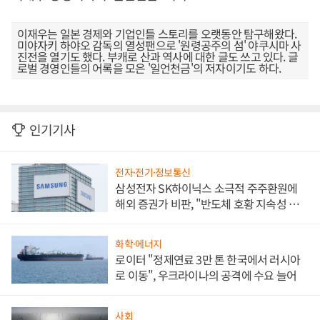
이재우는 일본 경제와 기업인들 스토리를 오랫동안 탐구해왔다.
미야자키 하야오 감독의 열성팬으로 '원령공주의 섬' 야쿠시마 사
진전을 열기도 했다. 부캐로 산과 역사에 대한 글도 쓰고 있다. 글
로벌 경영인들의 어록을 모은 '일언천금'의 저자이기도 하다.
인기기사
전자·전기·정보통신
삼성전자 SK하이닉스 소극적 주주환원에
해외 증권가 비판, "반도체 호황 지속성 의
문"
화학·에너지
로이터 "정제연료 3만 톤 한국에서 러시아
로 이동", 우크라이나의 공격에 수요 늘어
사회