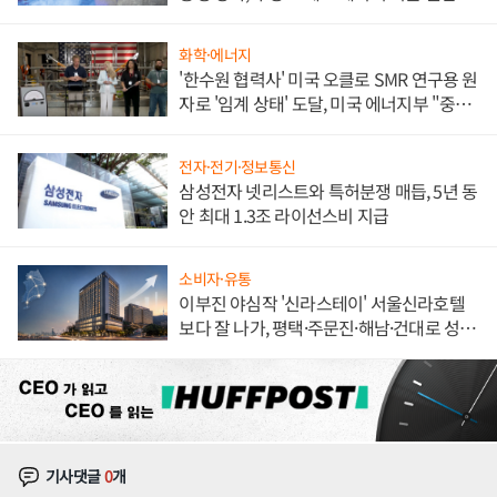
해 종합 로보틱스 기업으로
화학·에너지
'한수원 협력사' 미국 오클로 SMR 연구용 원
자로 '임계 상태' 도달, 미국 에너지부 "중요
한 이정표"
전자·전기·정보통신
삼성전자 넷리스트와 특허분쟁 매듭, 5년 동
안 최대 1.3조 라이선스비 지급
소비자·유통
이부진 야심작 '신라스테이' 서울신라호텔
보다 잘 나가, 평택·주문진·해남·건대로 성
장판 더 넓힌다
기사댓글
0
개