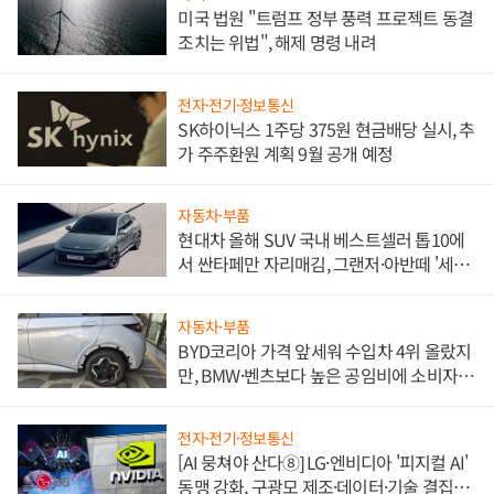
미국 법원 "트럼프 정부 풍력 프로젝트 동결
조치는 위법", 해제 명령 내려
전자·전기·정보통신
SK하이닉스 1주당 375원 현금배당 실시, 추
가 주주환원 계획 9월 공개 예정
자동차·부품
현대차 올해 SUV 국내 베스트셀러 톱10에
서 싼타페만 자리매김, 그랜저·아반떼 '세단
쌍끌이'로 내수 방어
자동차·부품
BYD코리아 가격 앞세워 수입차 4위 올랐지
만, BMW·벤츠보다 높은 공임비에 소비자
불만 폭발
전자·전기·정보통신
[AI 뭉쳐야 산다⑧] LG·엔비디아 '피지컬 AI'
동맹 강화, 구광모 제조·데이터·기술 결집