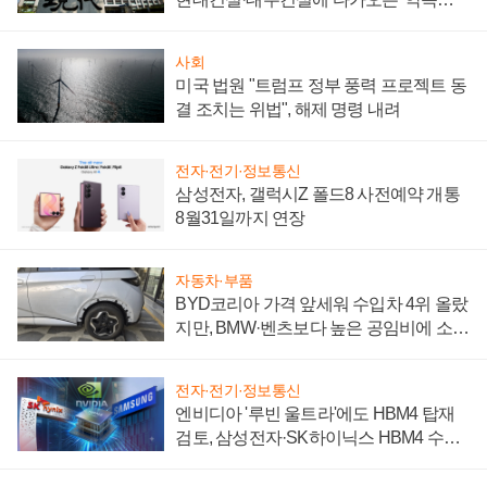
시간'
사회
미국 법원 "트럼프 정부 풍력 프로젝트 동
결 조치는 위법", 해제 명령 내려
전자·전기·정보통신
삼성전자, 갤럭시Z 폴드8 사전예약 개통
8월31일까지 연장
자동차·부품
BYD코리아 가격 앞세워 수입차 4위 올랐
지만, BMW·벤츠보다 높은 공임비에 소비
자 불만 폭발
전자·전기·정보통신
엔비디아 '루빈 울트라'에도 HBM4 탑재
검토, 삼성전자·SK하이닉스 HBM4 수율
에 주도권 갈린다