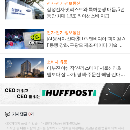
전자·전기·정보통신
삼성전자 넷리스트와 특허분쟁 매듭, 5년
동안 최대 1.3조 라이선스비 지급
전자·전기·정보통신
[AI 뭉쳐야 산다⑧] LG·엔비디아 '피지컬 A
I' 동맹 강화, 구광모 제조·데이터·기술 결
집해 종합 로보틱스 기업으로
소비자·유통
이부진 야심작 '신라스테이' 서울신라호
텔보다 잘 나가, 평택·주문진·해남·건대로
성장판 더 넓힌다
기사댓글
0
개
200자까지 쓰실 수 있습니다. (현재 0 byte / 최대 400byte)
저작권 등 다른 사람의 권리를 침해하거나 명예를 훼손하는 댓글은 관련 법률에 의해 제재