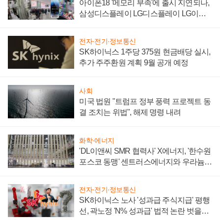
아이폰18 '메모리 부족'에 출시 지연되나,
삼성디스플레이 LG디스플레이 LG이노
텍 '탈애플' 수익 다각화 속도
전자·전기·정보통신
SK하이닉스 1주당 375원 현금배당 실시,
추가 주주환원 계획 9월 공개 예정
사회
미국 법원 "트럼프 정부 풍력 프로젝트 동
결 조치는 위법", 해제 명령 내려
화학·에너지
'DL이앤씨 SMR 협력사' X에너지, '한수원
포스코 동맹' 센트러스에너지와 우라늄
계약 체결
전자·전기·정보통신
SK하이닉스 노사 '성과급 주식지급' 평행
선, 곽노정 'N% 성과급' 법적 논란 벗을지