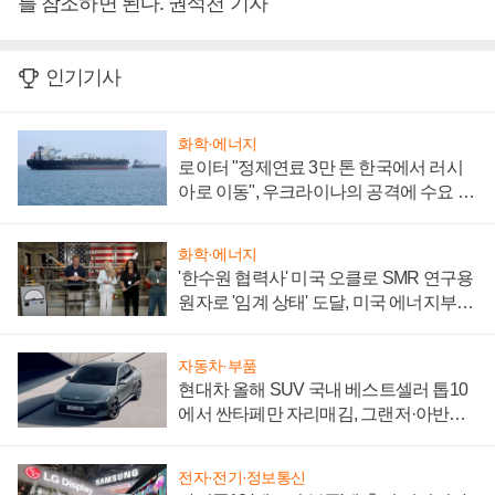
를 참조하면 된다. 권석천 기자
인기기사
화학·에너지
로이터 "정제연료 3만 톤 한국에서 러시
아로 이동", 우크라이나의 공격에 수요 늘
어
화학·에너지
'한수원 협력사' 미국 오클로 SMR 연구용
원자로 '임계 상태' 도달, 미국 에너지부
"중요한 이정표"
자동차·부품
현대차 올해 SUV 국내 베스트셀러 톱10
에서 싼타페만 자리매김, 그랜저·아반떼
'세단 쌍끌이'로 내수 방어
전자·전기·정보통신