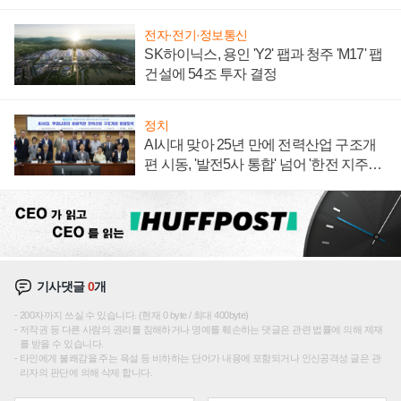
주목
전자·전기·정보통신
SK하이닉스, 용인 'Y2' 팹과 청주 'M17' 팹
건설에 54조 투자 결정
정치
AI시대 맞아 25년 만에 전력산업 구조개
편 시동, '발전5사 통합' 넘어 '한전 지주사'
재편론도
기사댓글
0
개
200자까지 쓰실 수 있습니다. (현재 0 byte / 최대 400byte)
저작권 등 다른 사람의 권리를 침해하거나 명예를 훼손하는 댓글은 관련 법률에 의해 제재
를 받을 수 있습니다.
타인에게 불쾌감을 주는 욕설 등 비하하는 단어가 내용에 포함되거나 인신공격성 글은 관
리자의 판단에 의해 삭제 합니다.