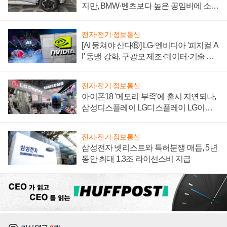
지만, BMW·벤츠보다 높은 공임비에 소비
자 불만 폭발
전자·전기·정보통신
[AI 뭉쳐야 산다⑧] LG·엔비디아 '피지컬 A
I' 동맹 강화, 구광모 제조·데이터·기술 결
집해 종합 로보틱스 기업으로
전자·전기·정보통신
아이폰18 '메모리 부족'에 출시 지연되나,
삼성디스플레이 LG디스플레이 LG이노
텍 '탈애플' 수익 다각화 속도
전자·전기·정보통신
삼성전자 넷리스트와 특허분쟁 매듭, 5년
동안 최대 1.3조 라이선스비 지급