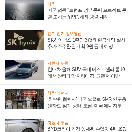
사회
미국 법원 "트럼프 정부 풍력 프로젝트 동
결 조치는 위법", 해제 명령 내려
전자·전기·정보통신
SK하이닉스 1주당 375원 현금배당 실시,
추가 주주환원 계획 9월 공개 예정
자동차·부품
현대차 올해 SUV 국내 베스트셀러 톱10
에서 싼타페만 자리매김, 그랜저·아반떼
'세단 쌍끌이'로 내수 방어
화학·에너지
'한수원 협력사' 미국 오클로 SMR 연구용
원자로 '임계 상태' 도달, 미국 에너지부
"중요한 이정표"
자동차·부품
BYD코리아 가격 앞세워 수입차 4위 올랐