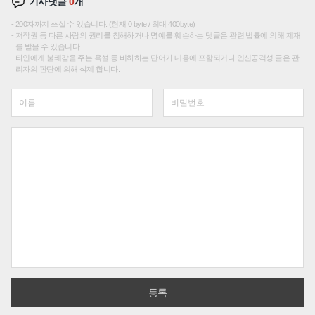
기사댓글
0
개
200자까지 쓰실 수 있습니다. (현재 0 byte / 최대 400byte)
저작권 등 다른 사람의 권리를 침해하거나 명예를 훼손하는 댓글은 관련 법률에 의해 제재
를 받을 수 있습니다.
타인에게 불쾌감을 주는 욕설 등 비하하는 단어가 내용에 포함되거나 인신공격성 글은 관
리자의 판단에 의해 삭제 합니다.