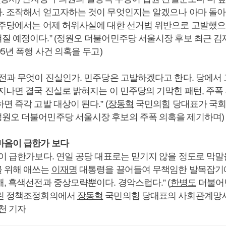
. 조작해서 얻고자하는 것이 무엇인지는 알겠으나 아마 돌아
민주당에서는 어제 허위사실에 대한 선거법 위반으로 고발했
질 예정이다.” (정원오 더불어민주당 서울시장 후보 최근 김
95년 폭행 사건 의혹을 두고)
 전과 무엇이 진실인가. 민주당은 고발하겠다고 한다. 당에서 
지나면 결국 진실로 밝혀지는 이 민주당의 기막힌 패턴, 주폭
면 즉각 고발 대상이 된다.” (
장동혁
국민의힘 당대표가 국회
원오 더불어민주당 서울시장 후보의 주폭 의혹을 제기하며)
마음이 급한가 보다
이 급한가보다. 연일 공당 대표로는 믿기지 않을 정도로 막말
 위해 애쓰는
이재명
대통령을 끌어들여 무책임한 발목잡기
, 흑색선전과 중상모략뿐이다. 경악스럽다.” (
한병도
더불어
열린 정책조정회의에서
장동혁
국민의힘 당대표의 사회관계망서비
천 기자