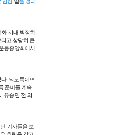
할 만한
말
을 정리
업화 시대 박정희
그리고 상당히 큰
을운동중앙회에서
있다. 되도록이면
록 준비를 계속
 유승민 전 의
했던 기사들을 보
높은 효력을 갖고