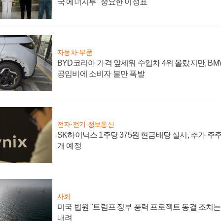
국 에너지부 "중요한 이정표"
자동차·부품
BYD코리아 가격 앞세워 수입차 4위 올랐지만, B
공임비에 소비자 불만 폭발
전자·전기·정보통신
SK하이닉스 1주당 375원 현금배당 실시, 추가 주
개 예정
사회
미국 법원 "트럼프 정부 풍력 프로젝트 동결 조치는 
내려