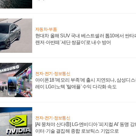
자동차·부품
현대차 올해 SUV 국내 베스트셀러 톱10에서 싼타
랜저·아반떼 '세단 쌍끌이'로 내수 방어
전자·전기·정보통신
아이폰18 '메모리 부족'에 출시 지연되나, 삼성디
레이 LG이노텍 '탈애플' 수익 다각화 속도
전자·전기·정보통신
[AI 뭉쳐야 산다⑧] LG·엔비디아 '피지컬 AI' 동맹 
이터·기술 결집해 종합 로보틱스 기업으로