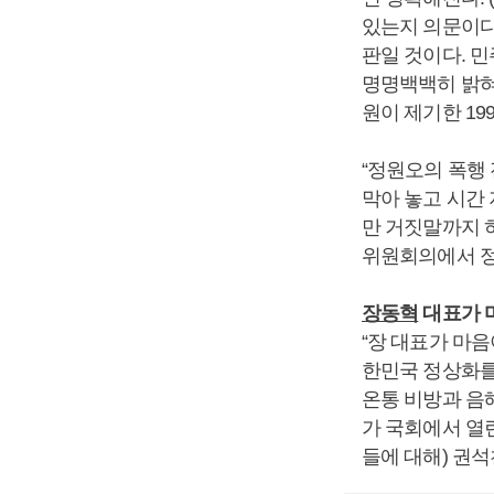
있는지 의문이다
판일 것이다. 
명명백백히 밝혀
원이 제기한 19
“정원오의 폭행
막아 놓고 시간 
만 거짓말까지 하
위원회의에서 정
장동혁
대표가 
“장 대표가 마음
한민국 정상화를
온통 비방과 음해
가 국회에서 
들에 대해) 권석