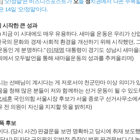
]
'오!정말'은 비즈니스포스트가
오
늘
정
치권에서 나온 주목
 14일 '오!정말'이다.
 시작한 큰 성과
) 지금 이 시대에도 매우 유용하다. 새마을 운동은 우리가 산
국의 문화와 경제·사회적 환경을 개선하기 위해 시작했던, 
동인 게 분명하다.” (
이재명
대통령이 경기도 성남시 새마
회에서 모두발언을 통해 새마을운동의 성과를 추켜올리며)
시는 선배님이 계시다는 게 저로서야 천군만마 이상 의미가 
움을 청해 많은 분들이 저와 함께하는 선거 운동이 될 수 있도
오세훈
국민의힘 서울시장 후보가 서울 종로구 선거사무소에서
유 전 의원이 자신을 지지할 뜻을 밝히자)
주폭 후보
이다. (당시 사건) 판결문을 보면 명확하고 당시에 취재 보도
(당시) 민자당 구의원의 일방적 주장이 법원 판결문보다 더 