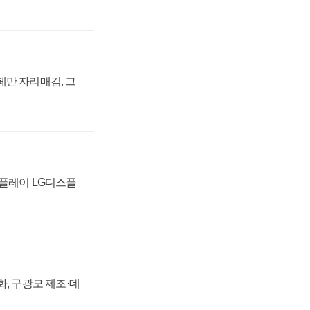
페만 자리매김, 그
스플레이 LG디스플
강화, 구광모 제조·데