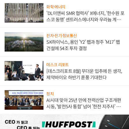
화학·에너지
'DL이앤씨 SMR 협력사' X에너지, '한수원 포
스코 동맹' 센트러스에너지와 우라늄 계약
체결
전자·전기·정보통신
SK하이닉스, 용인 'Y2' 팹과 청주 'M17' 팹
건설에 54조 투자 결정
데스크 리포트
[데스크리포트 8월] 무더운 입추에 든 생각,
제약바이오 하반기 훈풍 기대한다
정치
AI시대 맞아 25년 만에 전력산업 구조개편
시동, '발전5사 통합' 넘어 '한전 지주사' 재편
론도