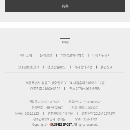
PC버전
회사소개
윤리강령
개인정보처리방침
이용자위원회
청소년보호정책
정정·반론보도
기사심의규정
불편신고
서울특별시 성동구 성수일로 39-34 서울숲더스페이스 12층
대표전화 : 1800-6522
팩스 : 070-4015-8658
편집국 : 070-4010-8512
사업본부 : 070-4010-7078
등록번호 : 서울 아 02897
제호 : 비즈니스포스트
등록일: 2013.11.13
발행·편집인 : 강석운
발행일자: 2013년 12월 2일
청소년보호책임자 : 강석운
ISSN : 2636-171X
Copyright ⓒ
B
USINESSPOST
. All rights reserved.