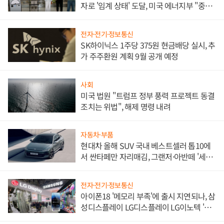
자로 '임계 상태' 도달, 미국 에너지부 "중요
한 이정표"
전자·전기·정보통신
SK하이닉스 1주당 375원 현금배당 실시, 추
가 주주환원 계획 9월 공개 예정
사회
미국 법원 "트럼프 정부 풍력 프로젝트 동결
조치는 위법", 해제 명령 내려
자동차·부품
현대차 올해 SUV 국내 베스트셀러 톱10에
서 싼타페만 자리매김, 그랜저·아반떼 '세단
쌍끌이'로 내수 방어
전자·전기·정보통신
아이폰18 '메모리 부족'에 출시 지연되나, 삼
성디스플레이 LG디스플레이 LG이노텍 '탈
애플' 수익 다각화 속도