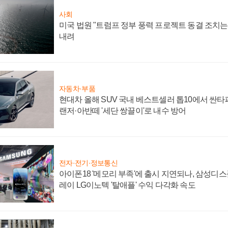
사회
미국 법원 "트럼프 정부 풍력 프로젝트 동결 조치는 
내려
자동차·부품
현대차 올해 SUV 국내 베스트셀러 톱10에서 싼타
랜저·아반떼 '세단 쌍끌이'로 내수 방어
전자·전기·정보통신
아이폰18 '메모리 부족'에 출시 지연되나, 삼성디
레이 LG이노텍 '탈애플' 수익 다각화 속도