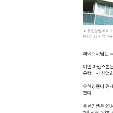
▲ 유한양행이 비소
유한양행 사옥. <
레이저티닙은 국
이번 마일스톤은
유럽에서 상업화
유한양행이 현재
됐다.
유한양행은 201
0만 달러, 202