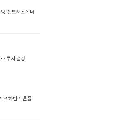
 동맹' 센트러스에너
54조 투자 결정
바이오 하반기 훈풍