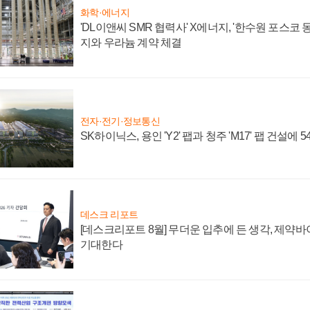
화학·에너지
'DL이앤씨 SMR 협력사' X에너지, '한수원 포스코
지와 우라늄 계약 체결
전자·전기·정보통신
SK하이닉스, 용인 'Y2' 팹과 청주 'M17' 팹 건설에 
데스크 리포트
[데스크리포트 8월] 무더운 입추에 든 생각, 제약
기대한다