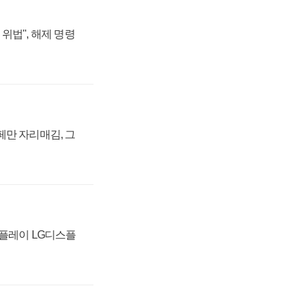
위법", 해제 명령
페만 자리매김, 그
스플레이 LG디스플