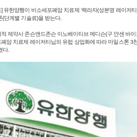
] 유한양행이 비소세포폐암 치료제 ‘렉라자(성분명 레이저티닙
톤(단계별 기술료)을 받는다.
적 제약사 존슨앤드존슨 이노베이티브 메디슨(구 얀센 바이
폐암 치료제 레이저티닙의 유럽 상업화에 따라 마일스톤 3
혔다.