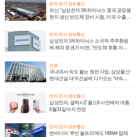
전자·전기·정보통신
외신 "삼성전자 SK하이닉스 중국 공장용
현지 생산 반도체 장비 시험, 미국 수출통
제 대비"
전자·전기·정보통신
삼성전자 SK하이닉스 소극적 주주환원
에 해외 증권가 비판, "반도체 호황 지속
성 의문"
건설
국내외서 속도 붙는 원전 사업, 삼성물산·
현대건설·대우건설에 다가오는 '약속의
시간'
전자·전기·정보통신
삼성전자, 갤럭시Z 폴드8 사전예약 개통
8월31일까지 연장
전자·전기·정보통신
엔비디아 '루빈 울트라'에도 HBM4 탑재