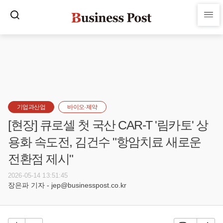
기업과산업
바이오·제약
[현장] 큐로셀 첫 국산 CAR-T '림카토' 상
용화 속도전, 김건수 "항암치료 새로운
전환점 제시"
2026-05-14 13:51:45
장은파 기자 - jep@businesspost.co.kr