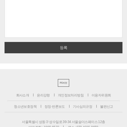
PC버전
회사소개
윤리강령
개인정보처리방침
이용자위원회
청소년보호정책
정정·반론보도
기사심의규정
불편신고
서울특별시 성동구 성수일로 39-34 서울숲더스페이스 12층