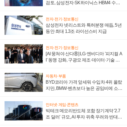
검토, 삼성전자·SK하이닉스 HBM4 수율
에 주도권 갈린다
전자·전기·정보통신
삼성전자 넷리스트와 특허분쟁 매듭, 5년
동안 최대 1.3조 라이선스비 지급
전자·전기·정보통신
[AI 뭉쳐야 산다⑧] LG·엔비디아 '피지컬 A
I' 동맹 강화, 구광모 제조·데이터·기술 결
집해 종합 로보틱스 기업으로
자동차·부품
BYD코리아 가격 앞세워 수입차 4위 올랐
지만, BMW·벤츠보다 높은 공임비에 소비
자 불만 폭발
인터넷·게임·콘텐츠
빅테크 메모리반도체 포함 장기계약 '2.7
조 달러' 규모, AI 투자 위축 우려와 반대
신호