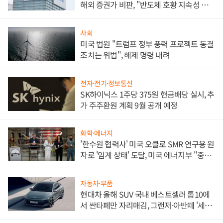
해외 증권가 비판, "반도체 호황 지속성 의
문"
사회
미국 법원 "트럼프 정부 풍력 프로젝트 동결
조치는 위법", 해제 명령 내려
전자·전기·정보통신
SK하이닉스 1주당 375원 현금배당 실시, 추
가 주주환원 계획 9월 공개 예정
화학·에너지
'한수원 협력사' 미국 오클로 SMR 연구용 원
자로 '임계 상태' 도달, 미국 에너지부 "중요
한 이정표"
자동차·부품
현대차 올해 SUV 국내 베스트셀러 톱10에
서 싼타페만 자리매김, 그랜저·아반떼 '세단
쌍끌이'로 내수 방어