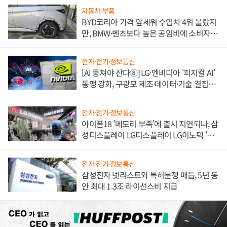
자동차·부품
BYD코리아 가격 앞세워 수입차 4위 올랐지
만, BMW·벤츠보다 높은 공임비에 소비자
불만 폭발
전자·전기·정보통신
[AI 뭉쳐야 산다⑧] LG·엔비디아 '피지컬 AI'
동맹 강화, 구광모 제조·데이터·기술 결집
해 종합 로보틱스 기업으로
전자·전기·정보통신
아이폰18 '메모리 부족'에 출시 지연되나, 삼
성디스플레이 LG디스플레이 LG이노텍 '탈
애플' 수익 다각화 속도
전자·전기·정보통신
삼성전자 넷리스트와 특허분쟁 매듭, 5년 동
안 최대 1.3조 라이선스비 지급