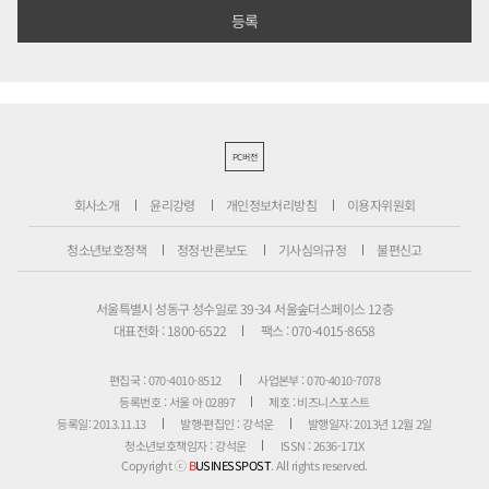
PC버전
회사소개
윤리강령
개인정보처리방침
이용자위원회
청소년보호정책
정정·반론보도
기사심의규정
불편신고
서울특별시 성동구 성수일로 39-34 서울숲더스페이스 12층
대표전화 : 1800-6522
팩스 : 070-4015-8658
편집국 : 070-4010-8512
사업본부 : 070-4010-7078
등록번호 : 서울 아 02897
제호 : 비즈니스포스트
등록일: 2013.11.13
발행·편집인 : 강석운
발행일자: 2013년 12월 2일
청소년보호책임자 : 강석운
ISSN : 2636-171X
Copyright ⓒ
B
USINESSPOST
. All rights reserved.