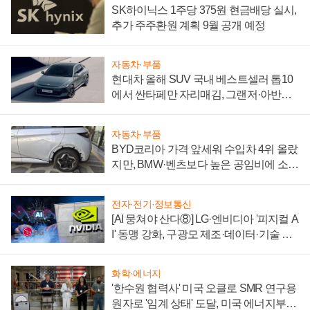
SK하이닉스 1주당 375원 현금배당 실시,
추가 주주환원 계획 9월 공개 예정
자동차·부품
현대차 올해 SUV 국내 베스트셀러 톱10
에서 싼타페만 자리매김, 그랜저·아반떼
'세단 쌍끌이'로 내수 방어
자동차·부품
BYD코리아 가격 앞세워 수입차 4위 올랐
지만, BMW·벤츠보다 높은 공임비에 소비
자 불만 폭발
전자·전기·정보통신
[AI 뭉쳐야 산다⑧] LG·엔비디아 '피지컬 A
I' 동맹 강화, 구광모 제조·데이터·기술 결
집해 종합 로보틱스 기업으로
화학·에너지
'한수원 협력사' 미국 오클로 SMR 연구용
원자로 '임계 상태' 도달, 미국 에너지부