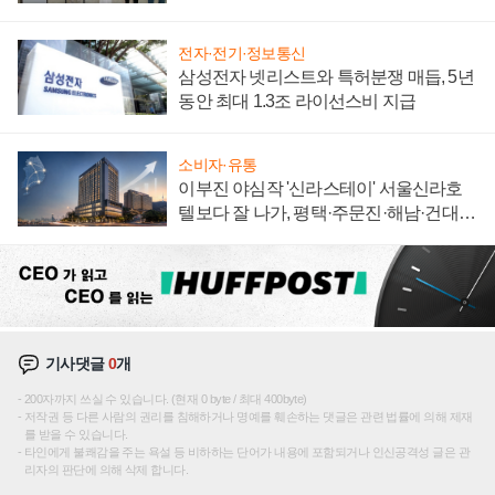
"중요한 이정표"
전자·전기·정보통신
삼성전자 넷리스트와 특허분쟁 매듭, 5년
동안 최대 1.3조 라이선스비 지급
소비자·유통
이부진 야심작 '신라스테이' 서울신라호
텔보다 잘 나가, 평택·주문진·해남·건대로
성장판 더 넓힌다
기사댓글
0
개
200자까지 쓰실 수 있습니다. (현재 0 byte / 최대 400byte)
저작권 등 다른 사람의 권리를 침해하거나 명예를 훼손하는 댓글은 관련 법률에 의해 제재
를 받을 수 있습니다.
타인에게 불쾌감을 주는 욕설 등 비하하는 단어가 내용에 포함되거나 인신공격성 글은 관
리자의 판단에 의해 삭제 합니다.