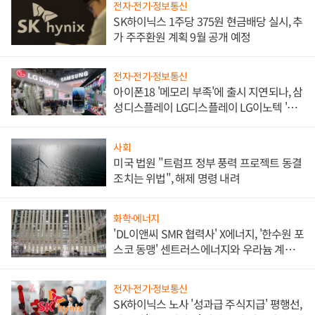
전자·전기·정보통신
SK하이닉스 1주당 375원 현금배당 실시, 추
가 주주환원 계획 9월 공개 예정
전자·전기·정보통신
아이폰18 '메모리 부족'에 출시 지연되나, 삼
성디스플레이 LG디스플레이 LG이노텍 '탈
애플' 수익 다각화 속도
사회
미국 법원 "트럼프 정부 풍력 프로젝트 동결
조치는 위법", 해제 명령 내려
화학·에너지
'DL이앤씨 SMR 협력사' X에너지, '한수원 포
스코 동맹' 센트러스에너지와 우라늄 계약
체결
전자·전기·정보통신
SK하이닉스 노사 '성과급 주식지급' 평행선,