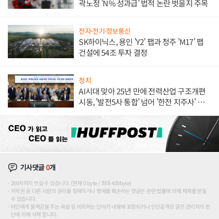
곽노정 'N% 성과급' 법적 논란 벗을지 주목
전자·전기·정보통신
SK하이닉스, 용인 'Y2' 팹과 청주 'M17' 팹
건설에 54조 투자 결정
정치
AI시대 맞아 25년 만에 전력산업 구조개편
시동, '발전5사 통합' 넘어 '한전 지주사' 재편
론도
기사댓글
0
개
200자까지 쓰실 수 있습니다. (현재 0 byte / 최대 400byte)
저작권 등 다른 사람의 권리를 침해하거나 명예를 훼손하는 댓글은 관련 법률에 의해 제재를 받을
수 있습니다.
타인에게 불쾌감을 주는 욕설 등 비하하는 단어가 내용에 포함되거나 인신공격성 글은 관리자의 판
단에 의해 삭제 합니다.