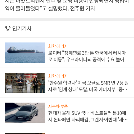
서는 하얏트리젠시 인수 및 운영 비용이 반영되면서 영업이
익이 줄어들었다"고 설명했다. 전주원 기자
인기기사
화학·에너지
로이터 "정제연료 3만 톤 한국에서 러시아
로 이동", 우크라이나의 공격에 수요 늘어
화학·에너지
'한수원 협력사' 미국 오클로 SMR 연구용 원
자로 '임계 상태' 도달, 미국 에너지부 "중요
한 이정표"
자동차·부품
현대차 올해 SUV 국내 베스트셀러 톱10에
서 싼타페만 자리매김, 그랜저·아반떼 '세단
쌍끌이'로 내수 방어