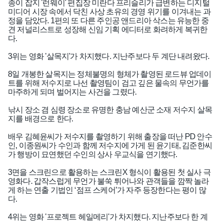
종이 잡지 '런웨이' 편집장 미란다 프리슬리가 급변하는 디지털
미디어 시장 속에서 닥친 사상 초유의 경영 위기를 이겨내는 과
정을 담았다. 1편의 또 다른 주인공 앤드리아 삭스는 유능한 중
견 저널리스트로 성장해 신임 기획 에디터로 화려하게 복귀한
다.
3위는 영화 '살목지'가 차지했다. 지난주보다 두 계단 내려왔다.
8일 개봉한 살목지는 정체불명의 형체가 촬영된 로드뷰 업데이
트를 위해 저수지로 나선 촬영팀이 검고 깊은 물속의 무언가를
마주하게 되며 벌어지는 사건을 그렸다.
낚시 장소 겸 심령 장소로 유명한 충남 예산군 소재 저수지 살목
지를 배경으로 한다.
배우 김혜윤씨가 저수지를 촬영하기 위해 출장을 떠난 PD 안수
인, 이종원씨가 수인과 함께 저수지에 가게 된 윤기태, 김준한씨
가 행방이 묘연했던 수인의 상사 우교식을 연기했다.
3면을 스크린으로 활용하는 스크린X 형식이 활용된 첫 실사 극
영화다. 갑작스럽게 무언가 불쑥 튀어나와 관객들을 깜짝 놀라
게 하는 연출 기법인 ‘점프 스케어’가 자주 등장한다는 평이 많
다.
4위는 영화 '프로젝트 헤일메리'가 차지했다. 지난주보다 한 계