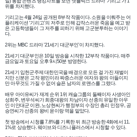
일) 통합 콘텐츠 랭킹차트를 보면 넷플릭스 드라마 '기리고'가 1
위를 차지했다.
기리고는 4월 24일 공개된 8부작 작품이다. 소원을 이뤄주는 어
플리케이션 ‘기리고’의 저주로 인해 갑작스러운 죽음을 예고 받
은 고등학생들이 그 저주를 피하기 위해 고군분투하는 이야기
다.
2위는 MBC 드라마 '21세기 대군부인'이 차지했다.
21세기 대군부인은 10일 방송을 시작한 12부작 작품이다. 매주
금요일과 토요일 오후 9시50분 방영한다.
21세기 입헌군주제 대한민국을 배경으로 모든 걸 가진 재벌이
지만 신분은 고작 평민이라 짜증스러운 여자와 왕의 아들이지
만 아무것도 가질 수 없어 슬픈 남자의 로맨스를 그렸다.
배우 아이유씨가 재계 순위 1위 캐슬그룹의 둘째이자 사생아인
성희주, 변우석씨가 희종대왕의 차남이자 선종의 유일한 아우
인 이안대군 이완, 노상현씨가 행정부의 수장인 총리 민정우, 공
승연씨가 선종의 왕비 윤이랑 역을 맡았다.
첫 방송에서 시청률 7.8%를 기록한 뒤 최근 방송한 4화에서 11.
1%로 상승했다. 웨이브와 디즈니플러스에서 시청할 수 있다.