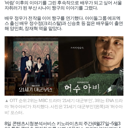
'바람' 이후의 이야기를 그린 후속작으로 배우가 되고 싶어 서울
자취러가 된 부산 사나이 짱구의 이야기를 그렸다.
배우 정우가 전작을 이어 짱구를 연기했다. 아이돌그룹 에프엑
스 출신 배우 정수정(크리스탈)과 신승호 등 젊은 배우들이 출연
해 양민희, 장재혁 역을 맡았다.
▲ OTT 순위 2위는 MBC 드라마 '21세기 대군부인', 3위는 ENA 드라
마 '허수아비'가 차지했다. 사진은 '21세기 대군부인'(왼쪽)과 '허수아
비' 포스터.
8일 콘텐츠시청분석서비스 키노라이츠의 주간(4월27일~5월3