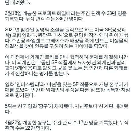
단 내려왔다.
3월18일 개봉한 프로젝트 헤일메리는 주간 관객 수 23만 명을
기록했다. 누적 관객 수는 236만 명이다.
2021년 발간된 동명의 소설을 원작으로 하는 미국 SF(공상과
학) 모험 영화다. 원작은 ‘마션’으로 유명한 작가 앤디 위어가 썼
다. 주인공 라일랜드 그레이스가 태양을 죽게 만드는 미생물의
해결책을 찾아 인류를 구하려 하는 이야기를 담았다.
이 과정에서 외계인 로키를 만나 협력하며 문제를 해결해 나간
다. 이 외계인은 그동안 SF 작품에서 묘사됐던 외계인과 달리
팔이 5개에 음파로 말하고 빛을 못 보는 등 인간과 다른 형태를
가져 신선하다는 평가를 받는다.
영화 ‘인터스텔라’와 ‘마션’을 잇는 SF 작품으로 개봉 전부터 기
대를 모았다. 인간과 외계인의 우정을 다룬 점 또한 독특한 지점
으로 평가된다.
5위는 한국 영화 '짱구'가 차지했다. 지난주보다 한 계단 내려왔
다.
4월22일 개봉한 짱구는 주간 관객 수 17만 명을 기록했다. 누적
관객 수는 22만 명이다.