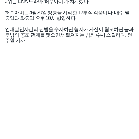
3위는 ENA 드라마 '허수아비'가 차지했다.
허수아비는 4월20일 방송을 시작한 12부작 작품이다. 매주 월
요일과 화요일 오후 10시 방영한다.
연쇄살인사건의 진범을 수사하던 형사가 자신이 혐오하던 놈과
뜻밖의 공조 관계를 맺으면서 펼쳐지는 범죄 수사 스릴러다. 전
인기기사
주원 기자
화학·에너지
로이터 "정제연료 3만 톤 한국에서 러시
아로 이동", 우크라이나의 공격에 수요 늘
어
화학·에너지
'한수원 협력사' 미국 오클로 SMR 연구용
원자로 '임계 상태' 도달, 미국 에너지부
"중요한 이정표"
전자·전기·정보통신
SK하이닉스 1주당 375원 현금배당 실시,
추가 주주환원 계획 9월 공개 예정