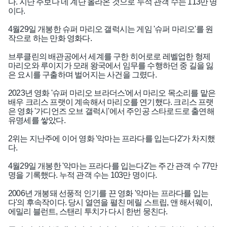
다. 지난 주보다 네 계단 올라온 것으로 누적 관객 수는 113만 명
이다.
4월29일 개봉한 슈퍼 마리오 갤럭시는 게임 '슈퍼 마리오'를 원
작으로 하는 만화 영화다.
브루클린의 배관공에서 세계를 구한 히어로로 레벨업한 형제
마리오와 루이지가 모래 왕국에서 임무를 수행하던 중 길을 잃
은 요시를 구출하며 벌어지는 사건을 그렸다.
2023년 영화 '슈퍼 마리오 브라더스'에서 마리오 목소리를 맡은
배우 크리스 프랫이 계속해서 마리오를 연기했다. 크리스 프랫
은 영화 '가디언즈 오브 갤럭시'에서 주인공 스타로드로 출연해
유명세를 쌓았다.
2위는 지난주에 이어 영화 '악마는 프라다를 입는다2'가 차지했
다.
4월29일 개봉한 '악마는 프라다를 입는다2'는 주간 관객 수 77만
명을 기록했다. 누적 관객 수는 103만 명이다.
2006년 개봉돼 선풍적 인기를 끈 영화 '악마는 프라다를 입는
다'의 후속작이다. 당시 열연을 펼친 메릴 스트립, 앤 해서웨이,
에밀리 블런트, 스탠리 투치가 다시 한번 뭉친다.