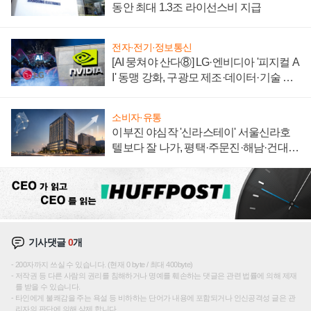
동안 최대 1.3조 라이선스비 지급
전자·전기·정보통신
[AI 뭉쳐야 산다⑧] LG·엔비디아 '피지컬 A
I' 동맹 강화, 구광모 제조·데이터·기술 결
집해 종합 로보틱스 기업으로
소비자·유통
이부진 야심작 '신라스테이' 서울신라호
텔보다 잘 나가, 평택·주문진·해남·건대로
성장판 더 넓힌다
기사댓글
0
개
200자까지 쓰실 수 있습니다. (현재 0 byte / 최대 400byte)
저작권 등 다른 사람의 권리를 침해하거나 명예를 훼손하는 댓글은 관련 법률에 의해 제재
를 받을 수 있습니다.
타인에게 불쾌감을 주는 욕설 등 비하하는 단어가 내용에 포함되거나 인신공격성 글은 관
리자의 판단에 의해 삭제 합니다.