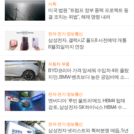
사회
미국 법원 "트럼프 정부 풍력 프로젝트 동
결 조치는 위법", 해제 명령 내려
전자·전기·정보통신
삼성전자, 갤럭시Z 폴드8 사전예약 개통
8월31일까지 연장
자동차·부품
BYD코리아 가격 앞세워 수입차 4위 올랐
지만, BMW·벤츠보다 높은 공임비에 소비
자 불만 폭발
전자·전기·정보통신
엔비디아 '루빈 울트라'에도 HBM4 탑재
검토, 삼성전자·SK하이닉스 HBM4 수율
에 주도권 갈린다
전자·전기·정보통신
삼성전자 넷리스트와 특허분쟁 매듭, 5년