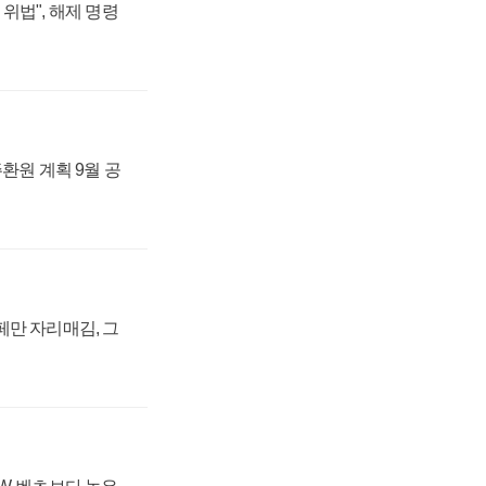
위법", 해제 명령
주환원 계획 9월 공
페만 자리매김, 그