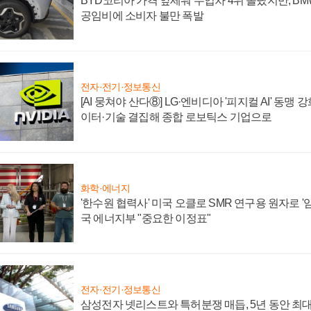
BYD코리아 가격 앞세워 수입차 4위 올랐지만, B
공임비에 소비자 불만 폭발
전자·전기·정보통신
[AI 뭉쳐야 산다⑧] LG·엔비디아 '피지컬 AI' 동맹 
이터·기술 결집해 종합 로보틱스 기업으로
화학·에너지
'한수원 협력사' 미국 오클로 SMR 연구용 원자로 '임
국 에너지부 "중요한 이정표"
전자·전기·정보통신
삼성전자 넷리스트와 특허분쟁 매듭, 5년 동안 최대