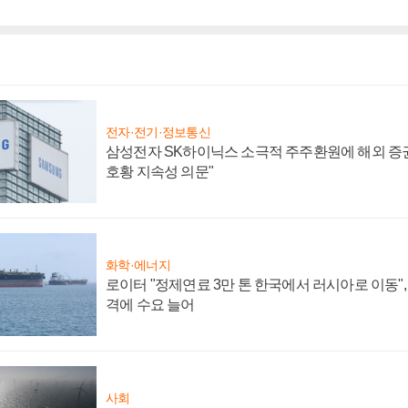
전자·전기·정보통신
삼성전자 SK하이닉스 소극적 주주환원에 해외 증권
호황 지속성 의문"
화학·에너지
로이터 "정제연료 3만 톤 한국에서 러시아로 이동"
격에 수요 늘어
사회