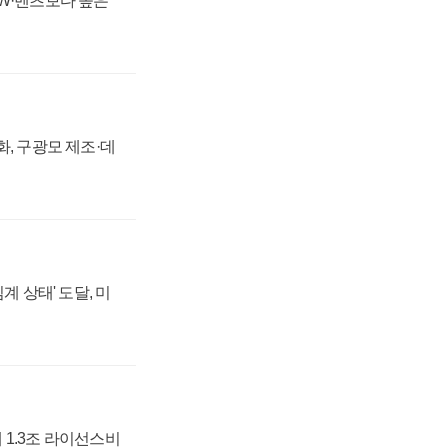
MW·벤츠보다 높은
강화, 구광모 제조·데
계 상태' 도달, 미
 1.3조 라이선스비