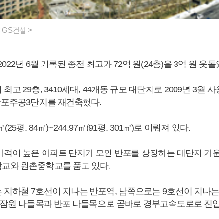
 GS건설 >
022년 6월 기록된 종전 최고가 72억 원(24층)을 3억 원 웃돌
최고 29층, 3410세대, 44개동 규모 대단지로 2009년 3월
 반포주공3단지를 재건축했다.
(25평, 84㎡)~244.97㎡(91평, 301㎡)로 이뤄져 있다.
가격이 높은 아파트 단지가 모인 반포를 상징하는 대단지 가운
교와 원촌중학교를 품고 있다.
 지하철 7호선이 지나는 반포역, 남쪽으로는 9호선이 지나
은 잠원 나들목과 반포 나들목으로 곧바로 경부고속도로로 진입