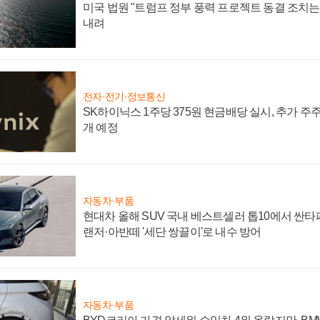
미국 법원 "트럼프 정부 풍력 프로젝트 동결 조치는 
내려
전자·전기·정보통신
SK하이닉스 1주당 375원 현금배당 실시, 추가 주
개 예정
자동차·부품
현대차 올해 SUV 국내 베스트셀러 톱10에서 싼타
랜저·아반떼 '세단 쌍끌이'로 내수 방어
자동차·부품