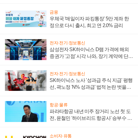
금융
우체국 '매일이자 파킹통장' 5만 계좌 한
정으로 다시 출시, 최고 연 2.0% 금리
전자·전기·정보통신
삼성전자 SK하이닉스 D램 가격에 해외
증권가 '고점' 시각 나와, 장기 계약에 단점
부각
전자·전기·정보통신
SK하이닉스 노사 '성과급 주식 지급' 평행
선, 곽노정 'N% 성과급' 법적 논란 벗을지
주목
항공·물류
파라타항공 내년 미주 장거리 노선 첫 도
전, 윤철민 '하이브리드 항공사' 승부수 통
할까
소비자·유통