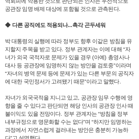
역회피에 악용한 것으로 판단되는 인사는 우선적으로
공관장 임명 배제 대상에 포함될 것으로 관측된다
.
◆
다른 공직에도 적용되나
...
촉각 곤두세워
박 대통령의 실행에 따라 정부도 향후 이같은 방침을 유
지할지 주목을 받고 있다
.
정부 관계자는 이에 대해
“
자
녀가 외국 국적자로 문제가 있을 경우
(
아예
)
총영사나
대사 등 공관장에 임명하지 않는 방안을 검토중
”
이라며
“
자녀의 병역 문제 등에 문제가 있는 다른 부문의 공직자
에 대한 국민정서가 고려됐기 때문
”
이라고 말했다
.
자녀가 외국국적을 지니고 있고
,
공관장 임무 수행에 영
향을 줄 수 있다고 판단되면 해당 인사의 공관장 인사 때
불이익도 있을 전망이다
.
정부 관계자는
“
방침을 정부
내부규정으로 명문화할 수는 없다
”
며
“
하지만 임명하는
과정에서 자연스럽게 걸러내는 방안은 충분히 가능하
다
”
고 설명했다
.