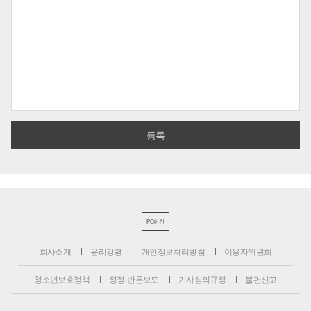
PC버전
회사소개
윤리강령
개인정보처리방침
이용자위원회
청소년보호정책
정정·반론보도
기사심의규정
불편신고