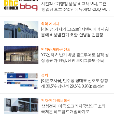
치킨3사 '가맹점 상생' 비교해보니, 교촌
'영업권 보호'·bhc '신메뉴 개발'·BBQ '원가
부담'
화학·에너지
[김민정 기자의 '코스뽀'] 지엔씨에너지 AI
붐에 비상발전기 호황, 안병철 친환경 에
너지 발전전문기업 향한다
인터넷·게임·콘텐츠
YG엔터 하반기 빅뱅 월드투어로 실적 성
장 증권가 전망, 신인 보이그룹도 주목
정치
[여론조사꽃] 민주당 당대표 선호도 정청
래 30.5%·김민석 29.6%, 0.9%p 초접전
전자·전기·정보통신
삼성전자, 미국 오크리지국립연구소와
극저온 히트펌프 개발하기로