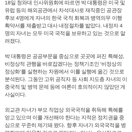
18
일 청와대 인사위원회에 따르면 박 대통령은 미국 및
유럽 등의 해외공관에서 차석대사로 재직중인 공관장
후보
4
명에게 자녀의 한국 국적 회복과 병역의무 이행
확약서를 제출받고 대사 내정절차를 밟았다
.
내정자
4
명의 자녀는 모두 미국 국적을 보유하고 있는 것으로 알
려졌다
.
박 대통령은 공공부문을 중심으로 곳곳에 퍼진 특혜성
,
비정상적 관행을 바로잡겠다는 정책기조인
‘
비정상의
정상화
’
를 실현하는 차원에서 이를 실행에 옮긴 것으로
분석된다
.
그동안 고위 공직자 등 사회 지도층 자녀의 이
중국적 및 병역 문제 등에 여론이 호의적이지 않았던 게
사실이다
.
외교관 자녀가 부모 직업상 외국국적을 취득해 특혜를
얻고 있으며 이를 개선해야 한다는 지적은 정치권을 중
심으로 꾸준히 제기돼 왔다
.
향후 자녀가 외국국적을 병