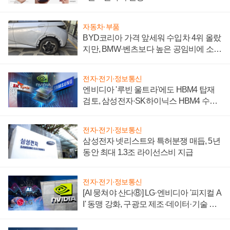
자동차·부품
BYD코리아 가격 앞세워 수입차 4위 올랐
지만, BMW·벤츠보다 높은 공임비에 소비
자 불만 폭발
전자·전기·정보통신
엔비디아 '루빈 울트라'에도 HBM4 탑재
검토, 삼성전자·SK하이닉스 HBM4 수율
에 주도권 갈린다
전자·전기·정보통신
삼성전자 넷리스트와 특허분쟁 매듭, 5년
동안 최대 1.3조 라이선스비 지급
전자·전기·정보통신
[AI 뭉쳐야 산다⑧] LG·엔비디아 '피지컬 A
I' 동맹 강화, 구광모 제조·데이터·기술 결
집해 종합 로보틱스 기업으로