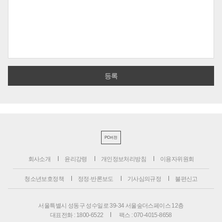
PC버전
회사소개
윤리강령
개인정보처리방침
이용자위원회
청소년보호정책
정정·반론보도
기사심의규정
불편신고
서울특별시 성동구 성수일로 39-34 서울숲더스페이스 12층
대표전화 : 1800-6522
팩스 : 070-4015-8658