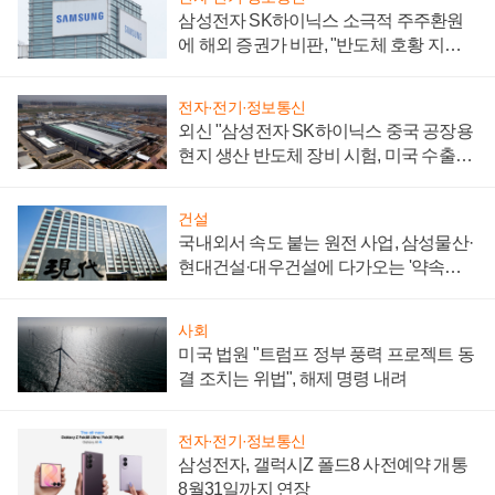
삼성전자 SK하이닉스 소극적 주주환원
에 해외 증권가 비판, "반도체 호황 지속
성 의문"
전자·전기·정보통신
외신 "삼성전자 SK하이닉스 중국 공장용
현지 생산 반도체 장비 시험, 미국 수출통
제 대비"
건설
국내외서 속도 붙는 원전 사업, 삼성물산·
현대건설·대우건설에 다가오는 '약속의
시간'
사회
미국 법원 "트럼프 정부 풍력 프로젝트 동
결 조치는 위법", 해제 명령 내려
전자·전기·정보통신
삼성전자, 갤럭시Z 폴드8 사전예약 개통
8월31일까지 연장