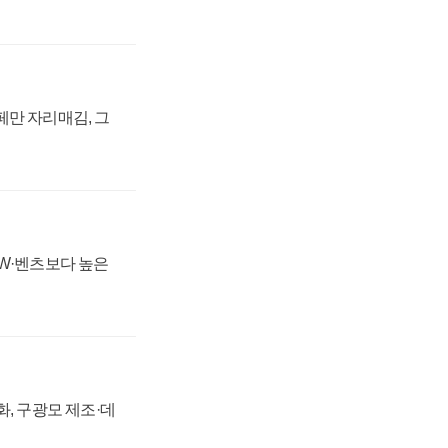
페만 자리매김, 그
MW·벤츠보다 높은
강화, 구광모 제조·데