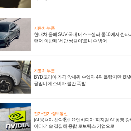
자동차·부품
현대차 올해 SUV 국내 베스트셀러 톱10에서 싼타
랜저·아반떼 '세단 쌍끌이'로 내수 방어
자동차·부품
BYD코리아 가격 앞세워 수입차 4위 올랐지만, B
공임비에 소비자 불만 폭발
전자·전기·정보통신
[AI 뭉쳐야 산다⑧] LG·엔비디아 '피지컬 AI' 동맹 
이터·기술 결집해 종합 로보틱스 기업으로