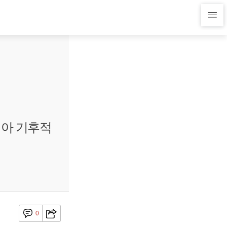
피아 기후적
0