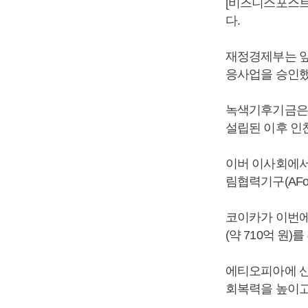
[비즈니스포스트
다.
재정경제부는 앞
응사업을 승인했
녹색기후기금은 
설립된 이후 인천
이버 이사회에서
림협력기구(AFo
코이카가 이번에
(약 710억 원)
에티오피아에 산
회복력을 높이고