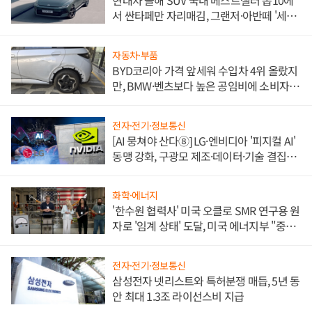
현대차 올해 SUV 국내 베스트셀러 톱10에
서 싼타페만 자리매김, 그랜저·아반떼 '세단
쌍끌이'로 내수 방어
자동차·부품
BYD코리아 가격 앞세워 수입차 4위 올랐지
만, BMW·벤츠보다 높은 공임비에 소비자
불만 폭발
전자·전기·정보통신
[AI 뭉쳐야 산다⑧] LG·엔비디아 '피지컬 AI'
동맹 강화, 구광모 제조·데이터·기술 결집
해 종합 로보틱스 기업으로
화학·에너지
'한수원 협력사' 미국 오클로 SMR 연구용 원
자로 '임계 상태' 도달, 미국 에너지부 "중요
한 이정표"
전자·전기·정보통신
삼성전자 넷리스트와 특허분쟁 매듭, 5년 동
안 최대 1.3조 라이선스비 지급