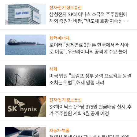
전자·전기·정보통신
삼성전자 SK하이닉스 소극적 주주환원에
해외 증권가 비판, "반도체 호황 지속성 의
문"
화학·에너지
로이터 "정제연료 3만 톤 한국에서 러시아
로 이동", 우크라이나의 공격에 수요 늘어
사회
미국 법원 "트럼프 정부 풍력 프로젝트 동결
조치는 위법", 해제 명령 내려
전자·전기·정보통신
SK하이닉스 1주당 375원 현금배당 실시, 추
가 주주환원 계획 9월 공개 예정
자동차·부품