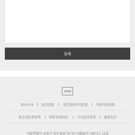
PC버전
회사소개
윤리강령
개인정보처리방침
이용자위원회
청소년보호정책
정정·반론보도
기사심의규정
불편신고
서울특별시 성동구 성수일로 39-34 서울숲더스페이스 12층