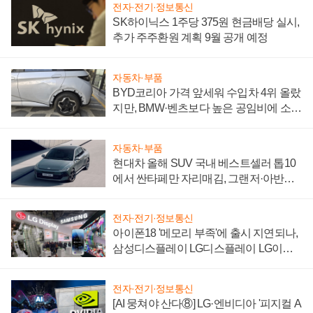
전자·전기·정보통신
SK하이닉스 1주당 375원 현금배당 실시,
추가 주주환원 계획 9월 공개 예정
자동차·부품
BYD코리아 가격 앞세워 수입차 4위 올랐
지만, BMW·벤츠보다 높은 공임비에 소비
자 불만 폭발
자동차·부품
현대차 올해 SUV 국내 베스트셀러 톱10
에서 싼타페만 자리매김, 그랜저·아반떼
'세단 쌍끌이'로 내수 방어
전자·전기·정보통신
아이폰18 '메모리 부족'에 출시 지연되나,
삼성디스플레이 LG디스플레이 LG이노
텍 '탈애플' 수익 다각화 속도
전자·전기·정보통신
[AI 뭉쳐야 산다⑧] LG·엔비디아 '피지컬 A