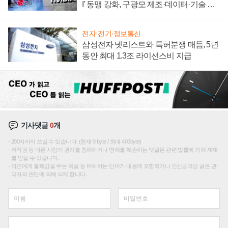
I' 동맹 강화, 구광모 제조·데이터·기술 결
집해 종합 로보틱스 기업으로
전자·전기·정보통신
삼성전자 넷리스트와 특허분쟁 매듭, 5년
동안 최대 1.3조 라이선스비 지급
기사댓글
0
개
200자까지 쓰실 수 있습니다. (현재 0 byte / 최대 400byte)
저작권 등 다른 사람의 권리를 침해하거나 명예를 훼손하는 댓글은 관련 법률에 의해 제재
를 받을 수 있습니다.
타인에게 불쾌감을 주는 욕설 등 비하하는 단어가 내용에 포함되거나 인신공격성 글은 관
리자의 판단에 의해 삭제 합니다.