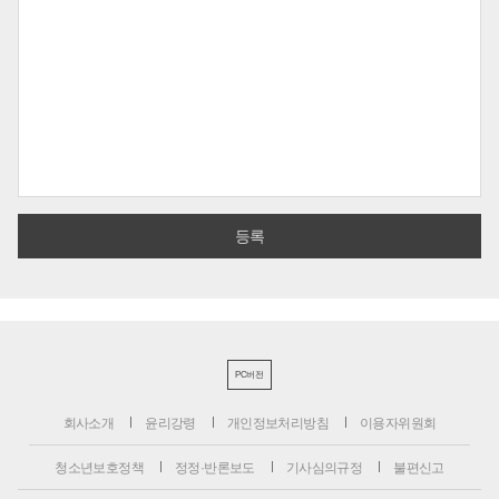
PC버전
회사소개
윤리강령
개인정보처리방침
이용자위원회
청소년보호정책
정정·반론보도
기사심의규정
불편신고