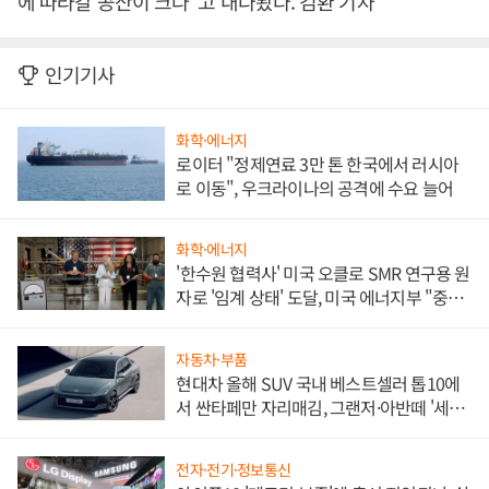
에 따라갈 공산이 크다”고 내다봤다. 김환 기자
인기기사
화학·에너지
로이터 "정제연료 3만 톤 한국에서 러시아
로 이동", 우크라이나의 공격에 수요 늘어
화학·에너지
'한수원 협력사' 미국 오클로 SMR 연구용 원
자로 '임계 상태' 도달, 미국 에너지부 "중요
한 이정표"
자동차·부품
현대차 올해 SUV 국내 베스트셀러 톱10에
서 싼타페만 자리매김, 그랜저·아반떼 '세단
쌍끌이'로 내수 방어
전자·전기·정보통신