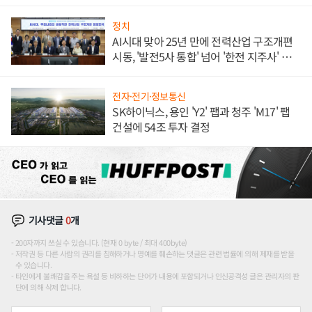
정치
AI시대 맞아 25년 만에 전력산업 구조개편
시동, '발전5사 통합' 넘어 '한전 지주사' 재편
론도
전자·전기·정보통신
SK하이닉스, 용인 'Y2' 팹과 청주 'M17' 팹
건설에 54조 투자 결정
기사댓글
0
개
200자까지 쓰실 수 있습니다. (현재 0 byte / 최대 400byte)
저작권 등 다른 사람의 권리를 침해하거나 명예를 훼손하는 댓글은 관련 법률에 의해 제재를 받을
수 있습니다.
타인에게 불쾌감을 주는 욕설 등 비하하는 단어가 내용에 포함되거나 인신공격성 글은 관리자의 판
단에 의해 삭제 합니다.