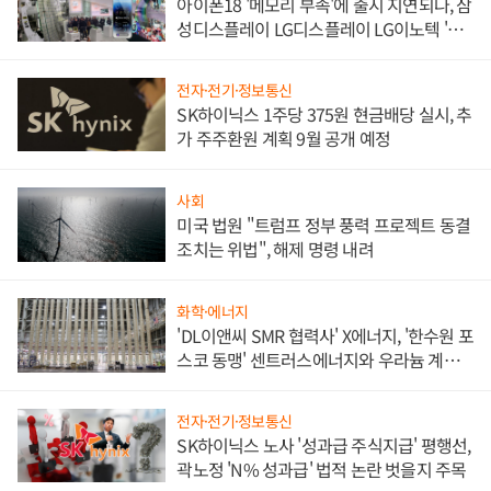
아이폰18 '메모리 부족'에 출시 지연되나, 삼
성디스플레이 LG디스플레이 LG이노텍 '탈
애플' 수익 다각화 속도
전자·전기·정보통신
SK하이닉스 1주당 375원 현금배당 실시, 추
가 주주환원 계획 9월 공개 예정
사회
미국 법원 "트럼프 정부 풍력 프로젝트 동결
조치는 위법", 해제 명령 내려
화학·에너지
'DL이앤씨 SMR 협력사' X에너지, '한수원 포
스코 동맹' 센트러스에너지와 우라늄 계약
체결
전자·전기·정보통신
SK하이닉스 노사 '성과급 주식지급' 평행선,
곽노정 'N% 성과급' 법적 논란 벗을지 주목