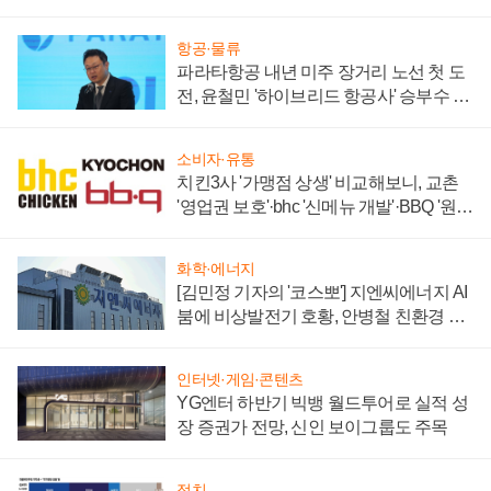
주목
항공·물류
파라타항공 내년 미주 장거리 노선 첫 도
전, 윤철민 '하이브리드 항공사' 승부수 통
할까
소비자·유통
치킨3사 '가맹점 상생' 비교해보니, 교촌
'영업권 보호'·bhc '신메뉴 개발'·BBQ '원가
부담'
화학·에너지
[김민정 기자의 '코스뽀'] 지엔씨에너지 AI
붐에 비상발전기 호황, 안병철 친환경 에
너지 발전전문기업 향한다
인터넷·게임·콘텐츠
YG엔터 하반기 빅뱅 월드투어로 실적 성
장 증권가 전망, 신인 보이그룹도 주목
정치