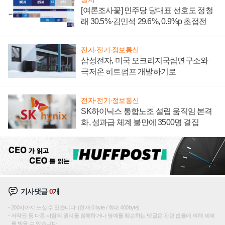
[여론조사꽃] 민주당 당대표 선호도 정청
래 30.5%·김민석 29.6%, 0.9%p 초접전
전자·전기·정보통신
삼성전자, 미국 오크리지국립연구소와
극저온 히트펌프 개발하기로
전자·전기·정보통신
SK하이닉스 통합노조 설립 움직임 본격
화, 성과급 체계 불만에 3500명 결집
기사댓글
0
개
200자까지 쓰실 수 있습니다. (현재 0 byte / 최대 400byte)
저작권 등 다른 사람의 권리를 침해하거나 명예를 훼손하는 댓글은 관련 법률에 의해 제재
를 받을 수 있습니다.