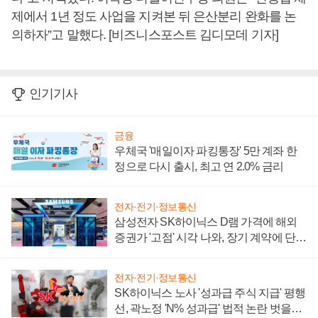
제에서 1년 정도 사업을 지켜본 뒤 은산분리 완화를 논
의하자”고 말했다. [비즈니스포스트 김디모데 기자]
인기기사
금융
우체국 '매일이자 파킹통장' 5만 계좌 한
정으로 다시 출시, 최고 연 2.0% 금리
전자·전기·정보통신
삼성전자 SK하이닉스 D램 가격에 해외
증권가 '고점' 시각 나와, 장기 계약에 단점
부각
전자·전기·정보통신
SK하이닉스 노사 '성과급 주식 지급' 평행
선, 곽노정 'N% 성과급' 법적 논란 벗을지