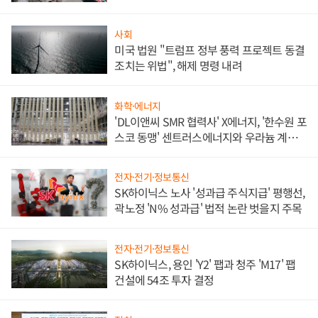
애플' 수익 다각화 속도
사회
미국 법원 "트럼프 정부 풍력 프로젝트 동결
조치는 위법", 해제 명령 내려
화학·에너지
'DL이앤씨 SMR 협력사' X에너지, '한수원 포
스코 동맹' 센트러스에너지와 우라늄 계약
체결
전자·전기·정보통신
SK하이닉스 노사 '성과급 주식지급' 평행선,
곽노정 'N% 성과급' 법적 논란 벗을지 주목
전자·전기·정보통신
SK하이닉스, 용인 'Y2' 팹과 청주 'M17' 팹
건설에 54조 투자 결정