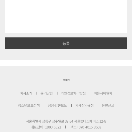
PC버전
회사소개
윤리강령
개인정보처리방침
이용자위원회
청소년보호정책
정정·반론보도
기사심의규정
불편신고
서울특별시 성동구 성수일로 39-34 서울숲더스페이스 12층
대표전화 : 1800-6522
팩스 : 070-4015-8658