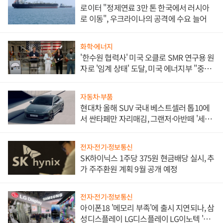
로이터 "정제연료 3만 톤 한국에서 러시아
로 이동", 우크라이나의 공격에 수요 늘어
화학·에너지
'한수원 협력사' 미국 오클로 SMR 연구용 원
자로 '임계 상태' 도달, 미국 에너지부 "중요
한 이정표"
자동차·부품
현대차 올해 SUV 국내 베스트셀러 톱10에
서 싼타페만 자리매김, 그랜저·아반떼 '세단
쌍끌이'로 내수 방어
전자·전기·정보통신
SK하이닉스 1주당 375원 현금배당 실시, 추
가 주주환원 계획 9월 공개 예정
전자·전기·정보통신
아이폰18 '메모리 부족'에 출시 지연되나, 삼
성디스플레이 LG디스플레이 LG이노텍 '탈