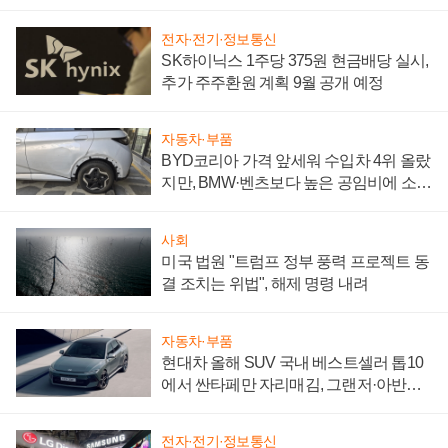
"중요한 이정표"
전자·전기·정보통신
SK하이닉스 1주당 375원 현금배당 실시,
추가 주주환원 계획 9월 공개 예정
자동차·부품
BYD코리아 가격 앞세워 수입차 4위 올랐
지만, BMW·벤츠보다 높은 공임비에 소비
자 불만 폭발
사회
미국 법원 "트럼프 정부 풍력 프로젝트 동
결 조치는 위법", 해제 명령 내려
자동차·부품
현대차 올해 SUV 국내 베스트셀러 톱10
에서 싼타페만 자리매김, 그랜저·아반떼
'세단 쌍끌이'로 내수 방어
전자·전기·정보통신