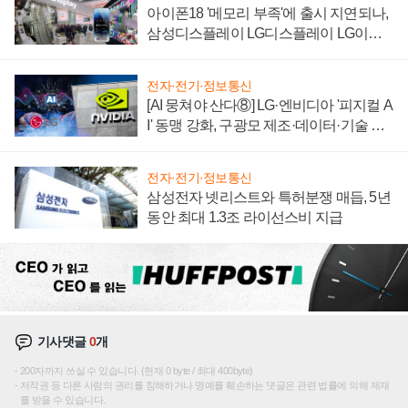
아이폰18 '메모리 부족'에 출시 지연되나,
삼성디스플레이 LG디스플레이 LG이노
텍 '탈애플' 수익 다각화 속도
전자·전기·정보통신
[AI 뭉쳐야 산다⑧] LG·엔비디아 '피지컬 A
I' 동맹 강화, 구광모 제조·데이터·기술 결
집해 종합 로보틱스 기업으로
전자·전기·정보통신
삼성전자 넷리스트와 특허분쟁 매듭, 5년
동안 최대 1.3조 라이선스비 지급
기사댓글
0
개
200자까지 쓰실 수 있습니다. (현재 0 byte / 최대 400byte)
저작권 등 다른 사람의 권리를 침해하거나 명예를 훼손하는 댓글은 관련 법률에 의해 제재
를 받을 수 있습니다.