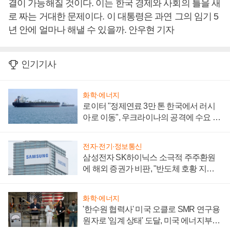
결이 가능해질 것이다. 이는 한국 경제와 사회의 틀을 새
로 짜는 거대한 문제이다. 이 대통령은 과연 그의 임기 5
년 안에 얼마나 해낼 수 있을까. 안우현 기자
인기기사
화학·에너지
로이터 "정제연료 3만 톤 한국에서 러시
아로 이동", 우크라이나의 공격에 수요 늘
어
전자·전기·정보통신
삼성전자 SK하이닉스 소극적 주주환원
에 해외 증권가 비판, "반도체 호황 지속
성 의문"
화학·에너지
'한수원 협력사' 미국 오클로 SMR 연구용
원자로 '임계 상태' 도달, 미국 에너지부