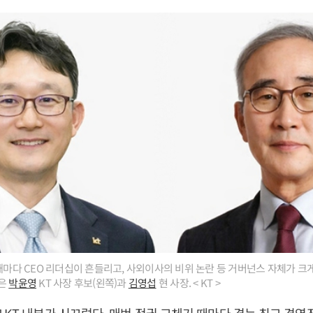
 때마다 CEO 리더십이 흔들리고, 사외이사의 비위 논란 등 거버넌스 자체가 
진은
박윤영
KT 사장 후보(왼쪽)과
김영섭
현 사장. < KT >