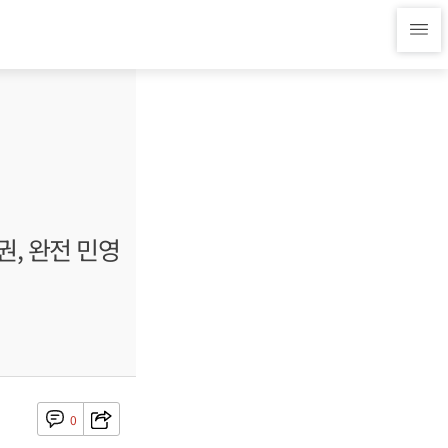
권, 완전 민영
0