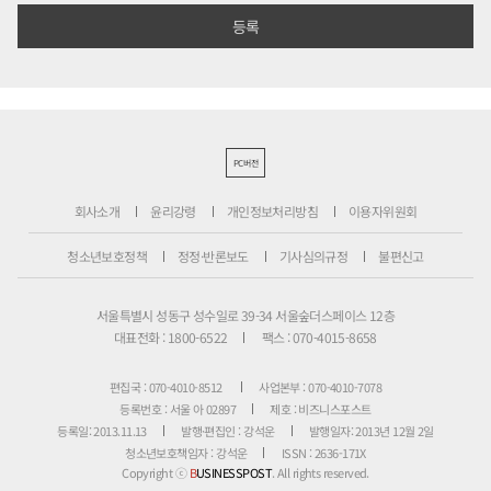
PC버전
회사소개
윤리강령
개인정보처리방침
이용자위원회
청소년보호정책
정정·반론보도
기사심의규정
불편신고
서울특별시 성동구 성수일로 39-34 서울숲더스페이스 12층
대표전화 : 1800-6522
팩스 : 070-4015-8658
편집국 : 070-4010-8512
사업본부 : 070-4010-7078
등록번호 : 서울 아 02897
제호 : 비즈니스포스트
등록일: 2013.11.13
발행·편집인 : 강석운
발행일자: 2013년 12월 2일
청소년보호책임자 : 강석운
ISSN : 2636-171X
Copyright ⓒ
B
USINESSPOST
. All rights reserved.