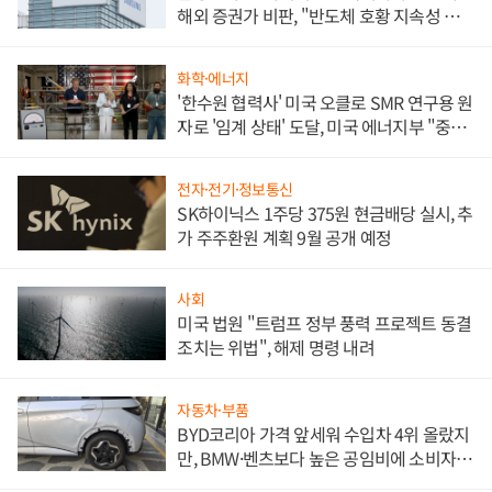
해외 증권가 비판, "반도체 호황 지속성 의
문"
화학·에너지
'한수원 협력사' 미국 오클로 SMR 연구용 원
자로 '임계 상태' 도달, 미국 에너지부 "중요
한 이정표"
전자·전기·정보통신
SK하이닉스 1주당 375원 현금배당 실시, 추
가 주주환원 계획 9월 공개 예정
사회
미국 법원 "트럼프 정부 풍력 프로젝트 동결
조치는 위법", 해제 명령 내려
자동차·부품
BYD코리아 가격 앞세워 수입차 4위 올랐지
만, BMW·벤츠보다 높은 공임비에 소비자
불만 폭발