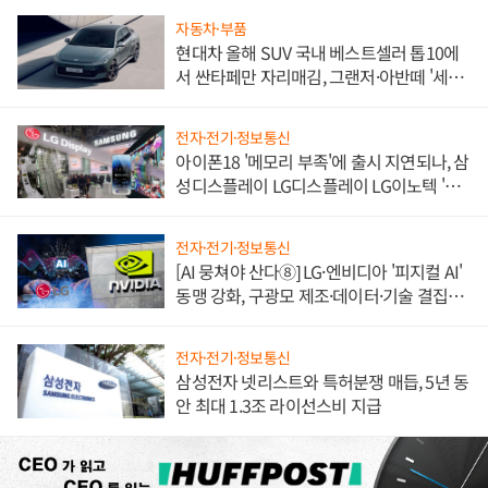
자동차·부품
현대차 올해 SUV 국내 베스트셀러 톱10에
서 싼타페만 자리매김, 그랜저·아반떼 '세단
쌍끌이'로 내수 방어
전자·전기·정보통신
아이폰18 '메모리 부족'에 출시 지연되나, 삼
성디스플레이 LG디스플레이 LG이노텍 '탈
애플' 수익 다각화 속도
전자·전기·정보통신
[AI 뭉쳐야 산다⑧] LG·엔비디아 '피지컬 AI'
동맹 강화, 구광모 제조·데이터·기술 결집
해 종합 로보틱스 기업으로
전자·전기·정보통신
삼성전자 넷리스트와 특허분쟁 매듭, 5년 동
안 최대 1.3조 라이선스비 지급