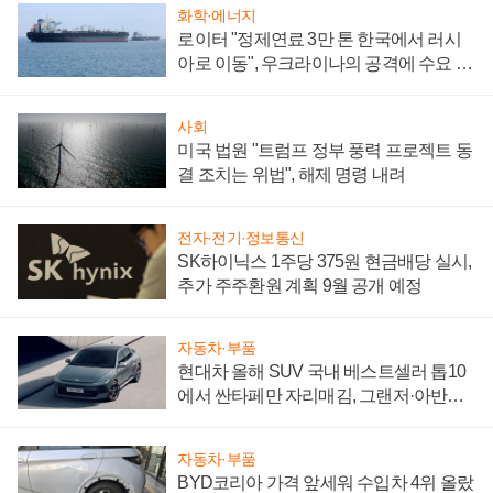
화학·에너지
로이터 "정제연료 3만 톤 한국에서 러시
아로 이동", 우크라이나의 공격에 수요 늘
어
사회
미국 법원 "트럼프 정부 풍력 프로젝트 동
결 조치는 위법", 해제 명령 내려
전자·전기·정보통신
SK하이닉스 1주당 375원 현금배당 실시,
추가 주주환원 계획 9월 공개 예정
자동차·부품
현대차 올해 SUV 국내 베스트셀러 톱10
에서 싼타페만 자리매김, 그랜저·아반떼
'세단 쌍끌이'로 내수 방어
자동차·부품
BYD코리아 가격 앞세워 수입차 4위 올랐