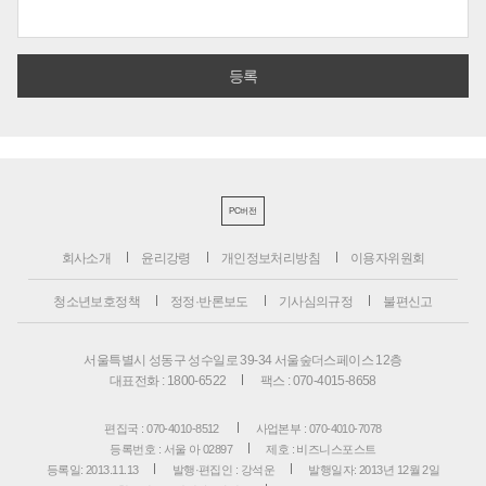
PC버전
회사소개
윤리강령
개인정보처리방침
이용자위원회
청소년보호정책
정정·반론보도
기사심의규정
불편신고
서울특별시 성동구 성수일로 39-34 서울숲더스페이스 12층
대표전화 : 1800-6522
팩스 : 070-4015-8658
편집국 : 070-4010-8512
사업본부 : 070-4010-7078
등록번호 : 서울 아 02897
제호 : 비즈니스포스트
등록일: 2013.11.13
발행·편집인 : 강석운
발행일자: 2013년 12월 2일