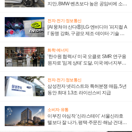
지만, BMW·벤츠보다 높은 공임비에 소비
자 불만 폭발
전자·전기·정보통신
[AI 뭉쳐야 산다⑧] LG·엔비디아 '피지컬 A
I' 동맹 강화, 구광모 제조·데이터·기술 결
집해 종합 로보틱스 기업으로
화학·에너지
'한수원 협력사' 미국 오클로 SMR 연구용
원자로 '임계 상태' 도달, 미국 에너지부
"중요한 이정표"
전자·전기·정보통신
삼성전자 넷리스트와 특허분쟁 매듭, 5년
동안 최대 1.3조 라이선스비 지급
소비자·유통
이부진 야심작 '신라스테이' 서울신라호
텔보다 잘 나가, 평택·주문진·해남·건대로
성장판 더 넓힌다