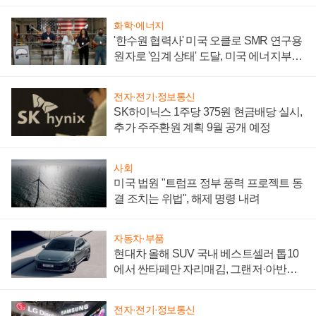
어
화학·에너지
'한수원 협력사' 미국 오클로 SMR 연구용
원자로 '임계 상태' 도달, 미국 에너지부
"중요한 이정표"
전자·전기·정보통신
SK하이닉스 1주당 375원 현금배당 실시,
추가 주주환원 계획 9월 공개 예정
사회
미국 법원 "트럼프 정부 풍력 프로젝트 동
결 조치는 위법", 해제 명령 내려
자동차·부품
현대차 올해 SUV 국내 베스트셀러 톱10
에서 싼타페만 자리매김, 그랜저·아반떼
'세단 쌍끌이'로 내수 방어
전자·전기·정보통신