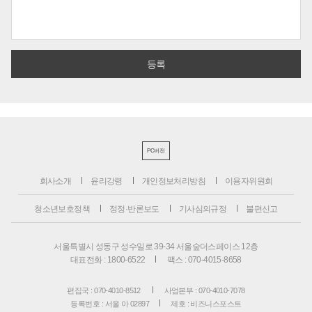
PC버전
회사소개
윤리강령
개인정보처리방침
이용자위원회
청소년보호정책
정정·반론보도
기사심의규정
불편신고
서울특별시 성동구 성수일로 39-34 서울숲더스페이스 12층
대표전화 : 1800-6522
팩스 : 070-4015-8658
편집국 : 070-4010-8512
사업본부 : 070-4010-7078
등록번호 : 서울 아 02897
제호 : 비즈니스포스트