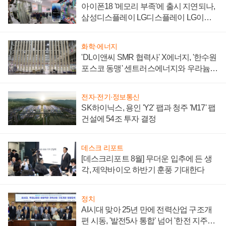
아이폰18 '메모리 부족'에 출시 지연되나,
삼성디스플레이 LG디스플레이 LG이노
텍 '탈애플' 수익 다각화 속도
화학·에너지
'DL이앤씨 SMR 협력사' X에너지, '한수원
포스코 동맹' 센트러스에너지와 우라늄
계약 체결
전자·전기·정보통신
SK하이닉스, 용인 'Y2' 팹과 청주 'M17' 팹
건설에 54조 투자 결정
데스크 리포트
[데스크리포트 8월] 무더운 입추에 든 생
각, 제약바이오 하반기 훈풍 기대한다
정치
AI시대 맞아 25년 만에 전력산업 구조개
편 시동, '발전5사 통합' 넘어 '한전 지주사'