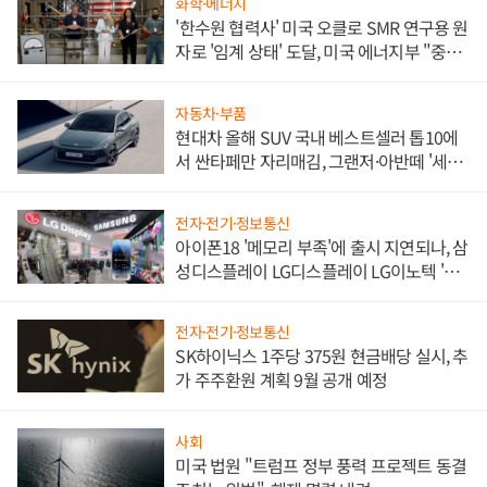
화학·에너지
'한수원 협력사' 미국 오클로 SMR 연구용 원
자로 '임계 상태' 도달, 미국 에너지부 "중요
한 이정표"
자동차·부품
현대차 올해 SUV 국내 베스트셀러 톱10에
서 싼타페만 자리매김, 그랜저·아반떼 '세단
쌍끌이'로 내수 방어
전자·전기·정보통신
아이폰18 '메모리 부족'에 출시 지연되나, 삼
성디스플레이 LG디스플레이 LG이노텍 '탈
애플' 수익 다각화 속도
전자·전기·정보통신
SK하이닉스 1주당 375원 현금배당 실시, 추
가 주주환원 계획 9월 공개 예정
사회
미국 법원 "트럼프 정부 풍력 프로젝트 동결