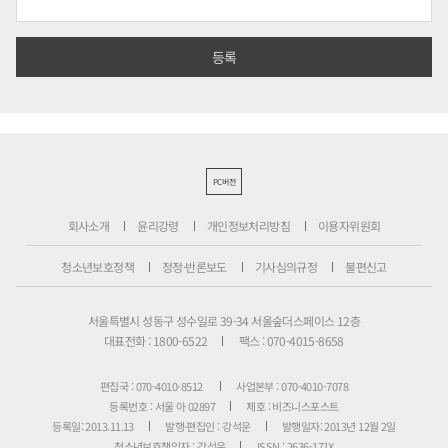
PC버전
회사소개
윤리강령
개인정보처리방침
이용자위원회
청소년보호정책
정정·반론보도
기사심의규정
불편신고
서울특별시 성동구 성수일로 39-34 서울숲더스페이스 12층
대표전화 : 1800-6522
팩스 : 070-4015-8658
편집국 : 070-4010-8512
사업본부 : 070-4010-7078
등록번호 : 서울 아 02897
제호 : 비즈니스포스트
등록일: 2013.11.13
발행·편집인 : 강석운
발행일자: 2013년 12월 2일
청소년보호책임자 : 강석운
ISSN : 2636-171X