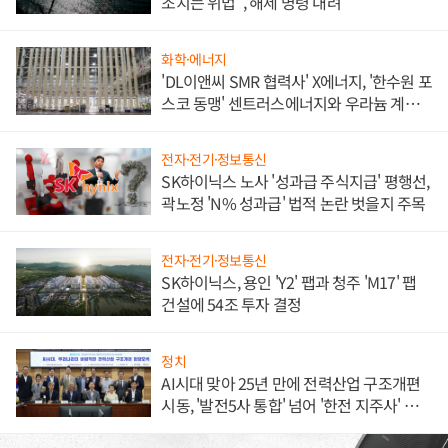
조치는 위법", 해제 명령 내려
화학·에너지
'DL이앤씨 SMR 협력사' X에너지, '한수원 포
스코 동맹' 센트러스에너지와 우라늄 계약
체결
전자·전기·정보통신
SK하이닉스 노사 '성과급 주식지급' 평행선,
곽노정 'N% 성과급' 법적 논란 벗을지 주목
전자·전기·정보통신
SK하이닉스, 용인 'Y2' 팹과 청주 'M17' 팹
건설에 54조 투자 결정
정치
AI시대 맞아 25년 만에 전력산업 구조개편
시동, '발전5사 통합' 넘어 '한전 지주사' 재편
론도