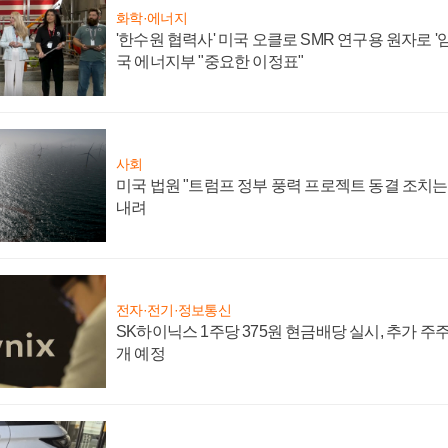
화학·에너지
'한수원 협력사' 미국 오클로 SMR 연구용 원자로 '임
국 에너지부 "중요한 이정표"
사회
미국 법원 "트럼프 정부 풍력 프로젝트 동결 조치는 
내려
전자·전기·정보통신
SK하이닉스 1주당 375원 현금배당 실시, 추가 주
개 예정