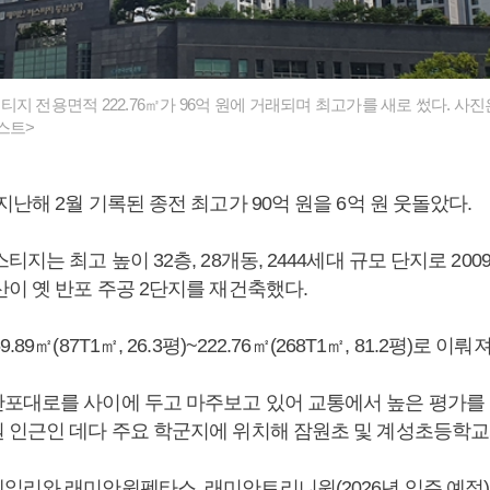
지 전용면적 222.76㎡가 96억 원에 거래되며 최고가를 새로 썼다. 사
스트>
지난해 2월 기록된 종전 최고가 90억 원을 6억 원 웃돌았다.
티지는 최고 높이 32층, 28개동, 2444세대 규모 단지로 20
산이 옛 반포 주공 2단지를 재건축했다.
89㎡(87T1㎡, 26.3평)~222.76㎡(268T1㎡, 81.2평)로 이뤄
포대로를 사이에 두고 마주보고 있어 교통에서 높은 평가를 
 인근인 데다 주요 학군지에 위치해 잠원초 및 계성초등학교
일리와 래미안원펜타스, 래미안트리니원(2026년 입주 예정)