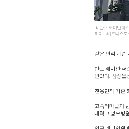
▲ 반포 래미안퍼스티
티지. <비즈니스포
같은 면적 기준 
반포 래미안 퍼스
받았다. 삼성물
전용면적 기준 59.
고속터미널과 반
대학교 성모병원
인근 래미안원베