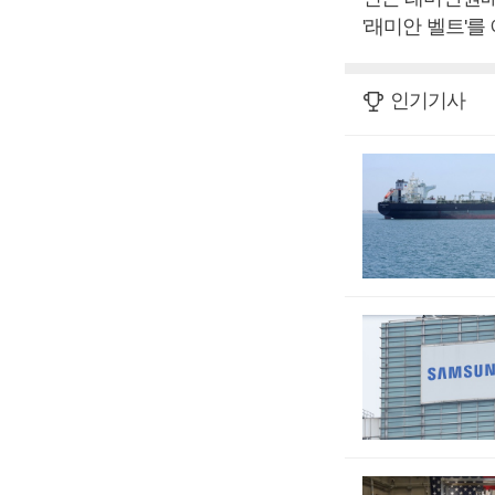
'래미안 벨트'를
인기기사