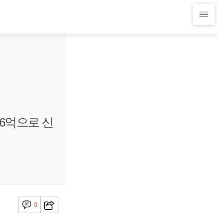
96억으로 신
0