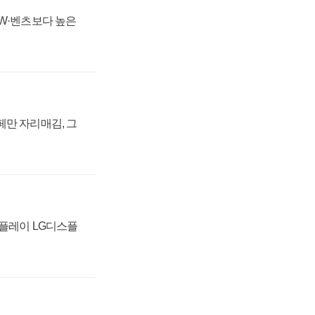
MW·벤츠보다 높은
페만 자리매김, 그
스플레이 LG디스플