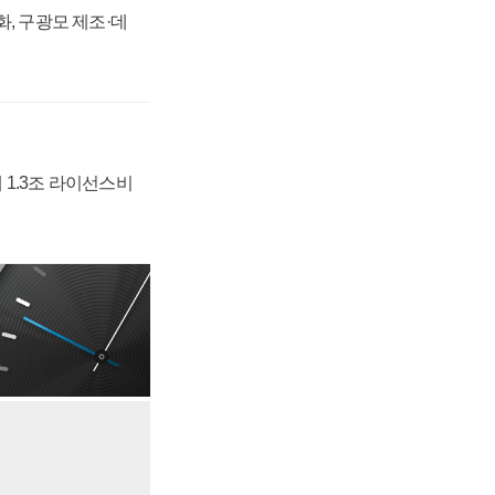
강화, 구광모 제조·데
 1.3조 라이선스비