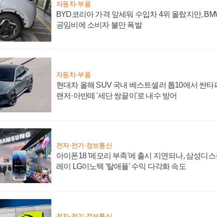
자동차·부품
BYD코리아 가격 앞세워 수입차 4위 올랐지만, B
공임비에 소비자 불만 폭발
자동차·부품
현대차 올해 SUV 국내 베스트셀러 톱10에서 싼타
랜저·아반떼 '세단 쌍끌이'로 내수 방어
전자·전기·정보통신
아이폰18 '메모리 부족'에 출시 지연되나, 삼성디
레이 LG이노텍 '탈애플' 수익 다각화 속도
전자·전기·정보통신