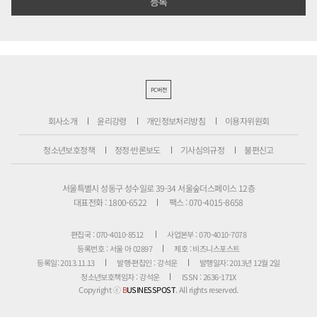
PC버전
회사소개
윤리강령
개인정보처리방침
이용자위원회
청소년보호정책
정정·반론보도
기사심의규정
불편신고
서울특별시 성동구 성수일로 39-34 서울숲더스페이스 12층
대표전화 : 1800-6522
팩스 : 070-4015-8658
편집국 : 070-4010-8512
사업본부 : 070-4010-7078
등록번호 : 서울 아 02897
제호 : 비즈니스포스트
등록일: 2013.11.13
발행·편집인 : 강석운
발행일자: 2013년 12월 2일
청소년보호책임자 : 강석운
ISSN : 2636-171X
Copyright ⓒ
B
USINESSPOST
. All rights reserved.