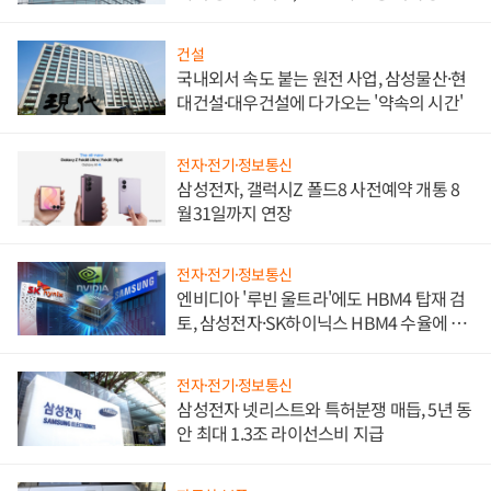
문"
건설
국내외서 속도 붙는 원전 사업, 삼성물산·현
대건설·대우건설에 다가오는 '약속의 시간'
전자·전기·정보통신
삼성전자, 갤럭시Z 폴드8 사전예약 개통 8
월31일까지 연장
전자·전기·정보통신
엔비디아 '루빈 울트라'에도 HBM4 탑재 검
토, 삼성전자·SK하이닉스 HBM4 수율에 주
도권 갈린다
전자·전기·정보통신
삼성전자 넷리스트와 특허분쟁 매듭, 5년 동
안 최대 1.3조 라이선스비 지급