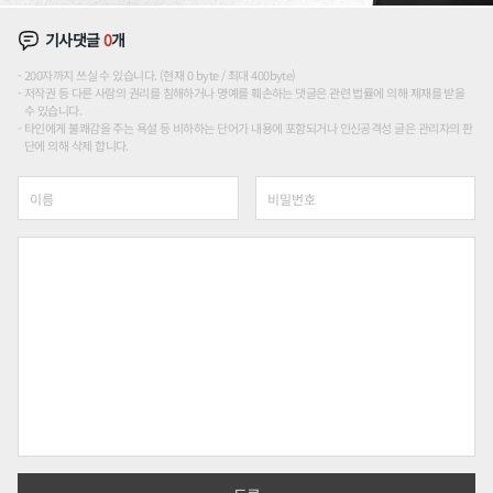
기사댓글
0
개
200자까지 쓰실 수 있습니다. (현재 0 byte / 최대 400byte)
저작권 등 다른 사람의 권리를 침해하거나 명예를 훼손하는 댓글은 관련 법률에 의해 제재를 받을
수 있습니다.
타인에게 불쾌감을 주는 욕설 등 비하하는 단어가 내용에 포함되거나 인신공격성 글은 관리자의 판
단에 의해 삭제 합니다.