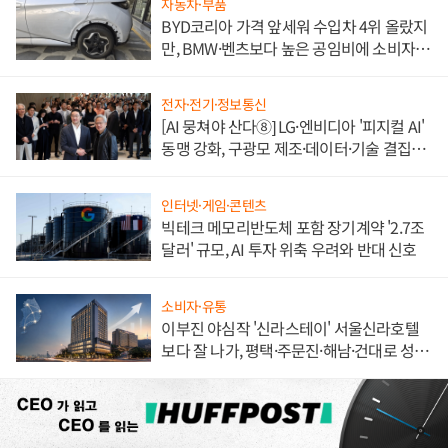
자동차·부품
BYD코리아 가격 앞세워 수입차 4위 올랐지
만, BMW·벤츠보다 높은 공임비에 소비자
불만 폭발
전자·전기·정보통신
[AI 뭉쳐야 산다⑧] LG·엔비디아 '피지컬 AI'
동맹 강화, 구광모 제조·데이터·기술 결집
해 종합 로보틱스 기업으로
인터넷·게임·콘텐츠
빅테크 메모리반도체 포함 장기계약 '2.7조
달러' 규모, AI 투자 위축 우려와 반대 신호
소비자·유통
이부진 야심작 '신라스테이' 서울신라호텔
보다 잘 나가, 평택·주문진·해남·건대로 성
장판 더 넓힌다