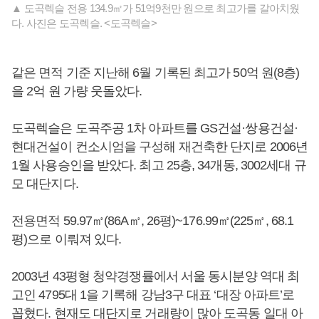
▲ 도곡렉슬 전용 134.9㎡가 51억9천만 원으로 최고가를 갈아치웠
다. 사진은 도곡렉슬. <도곡렉슬>
같은 면적 기준 지난해 6월 기록된 최고가 50억 원(8층)
을 2억 원 가량 웃돌았다.
도곡렉슬은 도곡주공 1차 아파트를 GS건설·쌍용건설·
현대건설이 컨소시엄을 구성해 재건축한 단지로 2006년
1월 사용승인을 받았다. 최고 25층, 34개동, 3002세대 규
모 대단지다.
전용면적 59.97㎡(86A㎡, 26평)~176.99㎡(225㎡, 68.1
평)으로 이뤄져 있다.
2003년 43평형 청약경쟁률에서 서울 동시분양 역대 최
고인 4795대 1을 기록해 강남3구 대표 ‘대장 아파트’로
꼽혔다. 현재도 대단지로 거래량이 많아 도곡동 일대 아