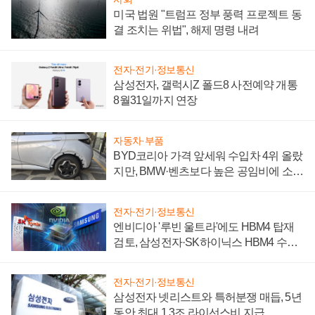
미국 법원 "트럼프 정부 풍력 프로젝트 동
결 조치는 위법", 해제 명령 내려
전자·전기·정보통신
삼성전자, 갤럭시Z 폴드8 사전예약 개통
8월31일까지 연장
자동차·부품
BYD코리아 가격 앞세워 수입차 4위 올랐
지만, BMW·벤츠보다 높은 공임비에 소비
자 불만 폭발
전자·전기·정보통신
엔비디아 '루빈 울트라'에도 HBM4 탑재
검토, 삼성전자·SK하이닉스 HBM4 수율
에 주도권 갈린다
전자·전기·정보통신
삼성전자 넷리스트와 특허분쟁 매듭, 5년
동안 최대 1.3조 라이선스비 지급