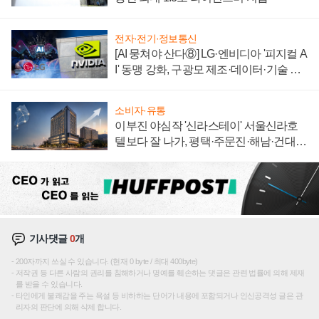
전자·전기·정보통신
[AI 뭉쳐야 산다⑧] LG·엔비디아 '피지컬 A
I' 동맹 강화, 구광모 제조·데이터·기술 결
집해 종합 로보틱스 기업으로
소비자·유통
이부진 야심작 '신라스테이' 서울신라호
텔보다 잘 나가, 평택·주문진·해남·건대로
성장판 더 넓힌다
기사댓글
0
개
200자까지 쓰실 수 있습니다. (현재 0 byte / 최대 400byte)
저작권 등 다른 사람의 권리를 침해하거나 명예를 훼손하는 댓글은 관련 법률에 의해 제재
를 받을 수 있습니다.
타인에게 불쾌감을 주는 욕설 등 비하하는 단어가 내용에 포함되거나 인신공격성 글은 관
리자의 판단에 의해 삭제 합니다.