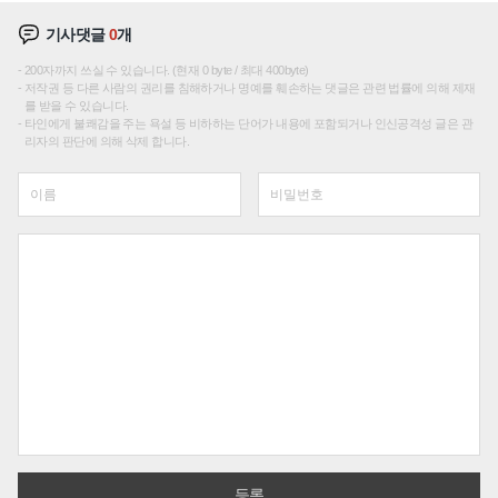
기사댓글
0
개
200자까지 쓰실 수 있습니다. (현재 0 byte / 최대 400byte)
저작권 등 다른 사람의 권리를 침해하거나 명예를 훼손하는 댓글은 관련 법률에 의해 제재
를 받을 수 있습니다.
타인에게 불쾌감을 주는 욕설 등 비하하는 단어가 내용에 포함되거나 인신공격성 글은 관
리자의 판단에 의해 삭제 합니다.