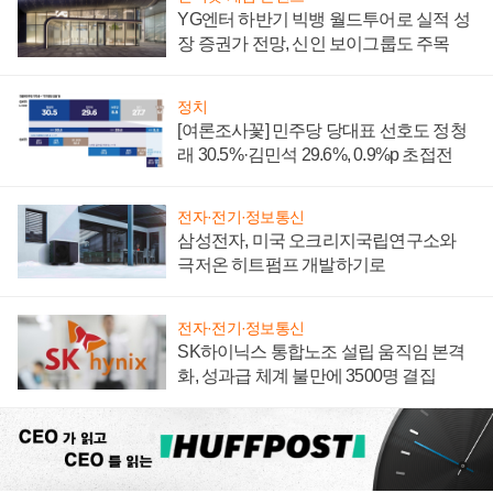
YG엔터 하반기 빅뱅 월드투어로 실적 성
장 증권가 전망, 신인 보이그룹도 주목
정치
[여론조사꽃] 민주당 당대표 선호도 정청
래 30.5%·김민석 29.6%, 0.9%p 초접전
전자·전기·정보통신
삼성전자, 미국 오크리지국립연구소와
극저온 히트펌프 개발하기로
전자·전기·정보통신
SK하이닉스 통합노조 설립 움직임 본격
화, 성과급 체계 불만에 3500명 결집