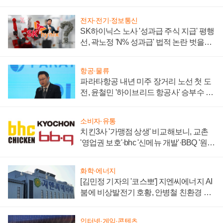
부각
전자·전기·정보통신
SK하이닉스 노사 '성과급 주식 지급' 평행
선, 곽노정 'N% 성과급' 법적 논란 벗을지
주목
항공·물류
파라타항공 내년 미주 장거리 노선 첫 도
전, 윤철민 '하이브리드 항공사' 승부수 통
할까
소비자·유통
치킨3사 '가맹점 상생' 비교해보니, 교촌
'영업권 보호'·bhc '신메뉴 개발'·BBQ '원가
부담'
화학·에너지
[김민정 기자의 '코스뽀'] 지엔씨에너지 AI
붐에 비상발전기 호황, 안병철 친환경 에
너지 발전전문기업 향한다
인터넷·게임·콘텐츠