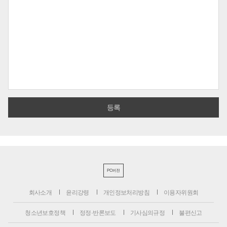
PC버전
회사소개
윤리강령
개인정보처리방침
이용자위원회
청소년보호정책
정정·반론보도
기사심의규정
불편신고