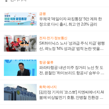
금융
우체국 '매일이자 파킹통장' 5만 계좌 한
정으로 다시 출시, 최고 연 2.0% 금리
전자·전기·정보통신
SK하이닉스 노사 '성과급 주식 지급' 평행
선, 곽노정 'N% 성과급' 법적 논란 벗을지
주목
항공·물류
파라타항공 내년 미주 장거리 노선 첫 도
전, 윤철민 '하이브리드 항공사' 승부수 통
할까
화학·에너지
[김민정 기자의 '코스뽀'] 지엔씨에너지 AI
붐에 비상발전기 호황, 안병철 친환경 에
너지 발전전문기업 향한다