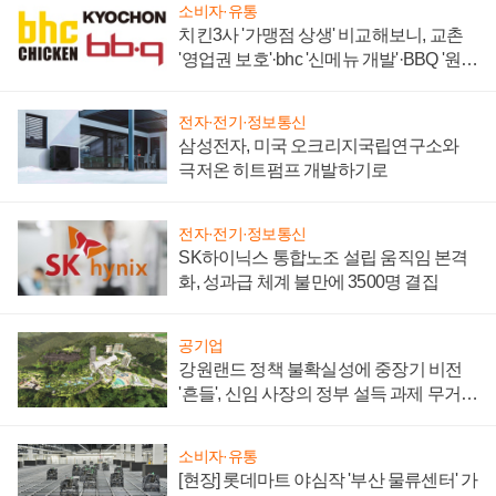
소비자·유통
치킨3사 '가맹점 상생' 비교해보니, 교촌
'영업권 보호'·bhc '신메뉴 개발'·BBQ '원가
부담'
전자·전기·정보통신
삼성전자, 미국 오크리지국립연구소와
극저온 히트펌프 개발하기로
전자·전기·정보통신
SK하이닉스 통합노조 설립 움직임 본격
화, 성과급 체계 불만에 3500명 결집
공기업
강원랜드 정책 불확실성에 중장기 비전
'흔들', 신임 사장의 정부 설득 과제 무거워
져
소비자·유통
[현장] 롯데마트 야심작 '부산 물류센터' 가