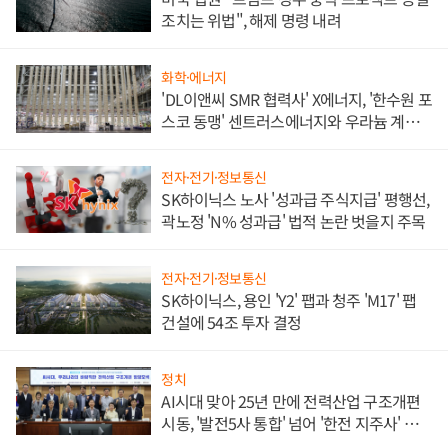
조치는 위법", 해제 명령 내려
화학·에너지
'DL이앤씨 SMR 협력사' X에너지, '한수원 포
스코 동맹' 센트러스에너지와 우라늄 계약
체결
전자·전기·정보통신
SK하이닉스 노사 '성과급 주식지급' 평행선,
곽노정 'N% 성과급' 법적 논란 벗을지 주목
전자·전기·정보통신
SK하이닉스, 용인 'Y2' 팹과 청주 'M17' 팹
건설에 54조 투자 결정
정치
AI시대 맞아 25년 만에 전력산업 구조개편
시동, '발전5사 통합' 넘어 '한전 지주사' 재편
론도