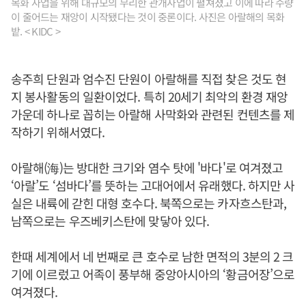
목화 사업을 위해 대규모의 무리한 관개사업이 펼쳐졌고 이에 따라 수량
이 줄어드는 재앙이 시작됐다는 것이 중론이다. 사진은 아랄해의 목화
밭. < KIDC >
송주희 단원과 엄수진 단원이 아랄해를 직접 찾은 것도 현
지 봉사활동의 일환이었다. 특히 20세기 최악의 환경 재앙
가운데 하나로 꼽히는 아랄해 사막화와 관련된 컨텐츠를 제
작하기 위해서였다.
아랄해(海)는 방대한 크기와 염수 탓에 '바다'로 여겨졌고
‘아랄’도 ‘섬바다’를 뜻하는 고대어에서 유래했다. 하지만 사
실은 내륙에 갇힌 대형 호수다. 북쪽으로는 카자흐스탄과,
남쪽으로는 우즈베키스탄에 맞닿아 있다.
한때 세계에서 네 번째로 큰 호수로 남한 면적의 3분의 2 크
기에 이르렀고 어족이 풍부해 중앙아시아의 ‘황금어장’으로
여겨졌다.