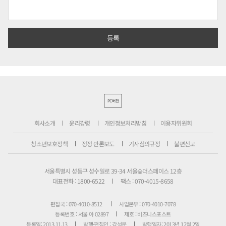
PC버전
회사소개
윤리강령
개인정보처리방침
이용자위원회
청소년보호정책
정정·반론보도
기사심의규정
불편신고
서울특별시 성동구 성수일로 39-34 서울숲더스페이스 12층
대표전화 : 1800-6522
팩스 : 070-4015-8658
편집국 : 070-4010-8512
사업본부 : 070-4010-7078
등록번호 : 서울 아 02897
제호 : 비즈니스포스트
등록일: 2013.11.13
발행·편집인 : 강석운
발행일자: 2013년 12월 2일