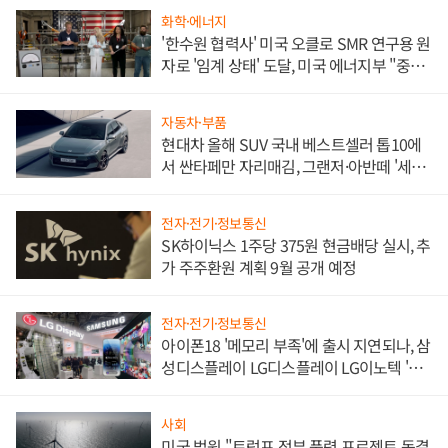
화학·에너지
'한수원 협력사' 미국 오클로 SMR 연구용 원
자로 '임계 상태' 도달, 미국 에너지부 "중요
한 이정표"
자동차·부품
현대차 올해 SUV 국내 베스트셀러 톱10에
서 싼타페만 자리매김, 그랜저·아반떼 '세단
쌍끌이'로 내수 방어
전자·전기·정보통신
SK하이닉스 1주당 375원 현금배당 실시, 추
가 주주환원 계획 9월 공개 예정
전자·전기·정보통신
아이폰18 '메모리 부족'에 출시 지연되나, 삼
성디스플레이 LG디스플레이 LG이노텍 '탈
애플' 수익 다각화 속도
사회
미국 법원 "트럼프 정부 풍력 프로젝트 동결