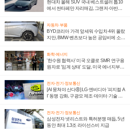
현대차 올해 SUV 국내 베스트셀러 톱10
에서 싼타페만 자리매김, 그랜저·아반떼
'세단 쌍끌이'로 내수 방어
자동차·부품
BYD코리아 가격 앞세워 수입차 4위 올랐
지만, BMW·벤츠보다 높은 공임비에 소비
자 불만 폭발
화학·에너지
'한수원 협력사' 미국 오클로 SMR 연구용
원자로 '임계 상태' 도달, 미국 에너지부
"중요한 이정표"
전자·전기·정보통신
[AI 뭉쳐야 산다⑧] LG·엔비디아 '피지컬 A
I' 동맹 강화, 구광모 제조·데이터·기술 결
집해 종합 로보틱스 기업으로
전자·전기·정보통신
삼성전자 넷리스트와 특허분쟁 매듭, 5년
동안 최대 1.3조 라이선스비 지급