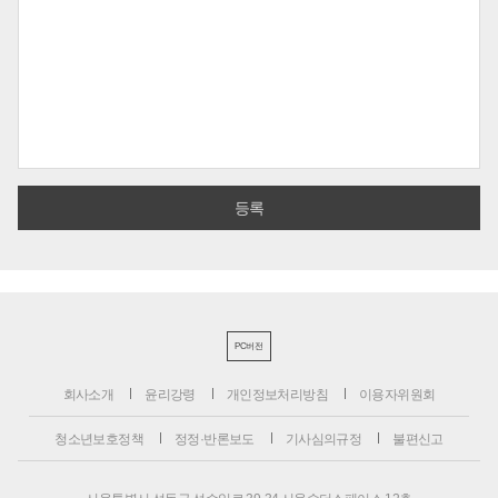
PC버전
회사소개
윤리강령
개인정보처리방침
이용자위원회
청소년보호정책
정정·반론보도
기사심의규정
불편신고