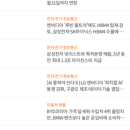
월31일까지 연장
전자·전기·정보통신
엔비디아 '루빈 울트라'에도 HBM4 탑재 검
토, 삼성전자·SK하이닉스 HBM4 수율에 주
도권 갈린다
전자·전기·정보통신
삼성전자 넷리스트와 특허분쟁 매듭, 5년 동
안 최대 1.3조 라이선스비 지급
전자·전기·정보통신
[AI 뭉쳐야 산다⑧] LG·엔비디아 '피지컬 AI'
동맹 강화, 구광모 제조·데이터·기술 결집
해 종합 로보틱스 기업으로
자동차·부품
BYD코리아 가격 앞세워 수입차 4위 올랐지
만, BMW·벤츠보다 높은 공임비에 소비자
불만 폭발