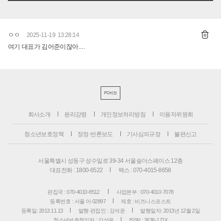
ㅇㅇ
2025-11-19 13:28:14
여기 대표가 김어준이잖아....
PC버전
회사소개
윤리강령
개인정보처리방침
이용자위원회
청소년보호정책
정정·반론보도
기사심의규정
불편신고
서울특별시 성동구 성수일로 39-34 서울숲더스페이스 12층
대표전화 : 1800-6522
팩스 : 070-4015-8658
편집국 : 070-4010-8512
사업본부 : 070-4010-7078
등록번호 : 서울 아 02897
제호 : 비즈니스포스트
등록일: 2013.11.13
발행·편집인 : 강석운
발행일자: 2013년 12월 2일
청소년보호책임자 : 강석운
ISSN : 2636-171X