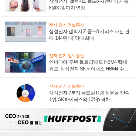
삼성전자, 갤럭시Z 폴드8 사전예약 개통
8월31일까지 연장
전자·전기·정보통신
삼성전자 갤럭시 Z 폴드8 시리즈 사전 판
매 '144만 대' 역대 최대
전자·전기·정보통신
엔비디아 '루빈 울트라'에도 HBM4 탑재
검토, 삼성전자·SK하이닉스 HBM4 수율
에 주도권 갈린다
전자·전기·정보통신
삼성전자 2분기 글로벌 D램 점유율 39%
1위, SK하이닉스와 13%p 격차