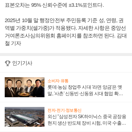
표본오차는 95% 신뢰수준에 ±3.1%포인트다.
2025년 10월 말 행정안전부 주민등록 기준 성, 연령, 권
역별 가중치(셀가중)가 적용됐다. 자세한 사항은 중앙선
거여론조사심의위원회 홈페이지를 참조하면 된다. 김대
철 기자
인기기사
소비자·유통
롯데·농심 창업주 시대 '라면 앙금'은 옛
말, '사촌' 신동빈·신동원 시대 협업 확대
일로
전자·전기·정보통신
외신 "삼성전자 SK하이닉스 중국 공장용
현지 생산 반도체 장비 시험, 미국 수출통
제 대비"