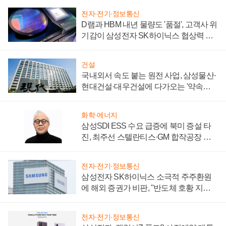
전자·전기·정보통신
D램과 HBM 내년 물량도 '품절', 고객사 위
기감이 삼성전자 SK하이닉스 협상력 더
키워
건설
국내외서 속도 붙는 원전 사업, 삼성물산·
현대건설·대우건설에 다가오는 '약속의
시간'
화학·에너지
삼성SDI ESS 수요 급증에 북미 증설 타
진, 최주선 스텔란티스·GM 합작공장 건
설 재추진하나
전자·전기·정보통신
삼성전자 SK하이닉스 소극적 주주환원
에 해외 증권가 비판, "반도체 호황 지속
성 의문"
전자·전기·정보통신