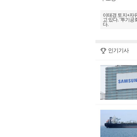
이태경 토지+자유
고 있다. ‘투기공
다.
인기기사