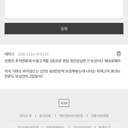
테라스
2025-11-14 07:03:29
빗썸은 추석연휴때 이용고객들 100프로 랜딩 청산상당한거 보상이나 제대로해라
미국 거래소 바이낸스는 1인당 600만원씩 보상해줫는데 너네는 피해고객 99.9%
한푼도 보상안하고있잖아?
PC버전
회사소개
윤리강령
개인정보처리방침
이용자위원회
청소년보호정책
정정·반론보도
기사심의규정
불편신고