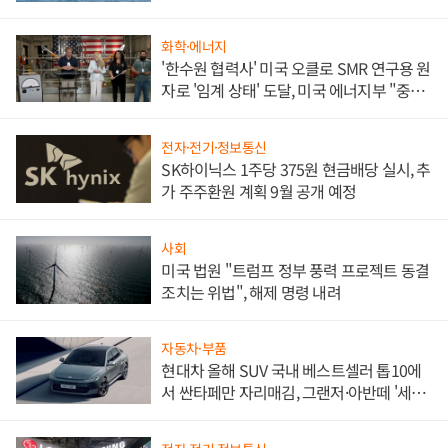
화학·에너지
'한수원 협력사' 미국 오클로 SMR 연구용 원
자로 '임계 상태' 도달, 미국 에너지부 "중요
한 이정표"
전자·전기·정보통신
SK하이닉스 1주당 375원 현금배당 실시, 추
가 주주환원 계획 9월 공개 예정
사회
미국 법원 "트럼프 정부 풍력 프로젝트 동결
조치는 위법", 해제 명령 내려
자동차·부품
현대차 올해 SUV 국내 베스트셀러 톱10에
서 싼타페만 자리매김, 그랜저·아반떼 '세단
쌍끌이'로 내수 방어