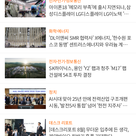
전자·전기·정보통신
아이폰18 '메모리 부족'에 출시 지연되나, 삼
성디스플레이 LG디스플레이 LG이노텍 '탈
애플' 수익 다각화 속도
화학·에너지
'DL이앤씨 SMR 협력사' X에너지, '한수원 포
스코 동맹' 센트러스에너지와 우라늄 계약
체결
전자·전기·정보통신
SK하이닉스, 용인 'Y2' 팹과 청주 'M17' 팹
건설에 54조 투자 결정
정치
AI시대 맞아 25년 만에 전력산업 구조개편
시동, '발전5사 통합' 넘어 '한전 지주사' 재편
론도
데스크 리포트
[데스크리포트 8월] 무더운 입추에 든 생각,
제약바이오 하반기 훈풍 기대한다