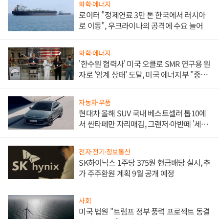
화학·에너지
로이터 "정제연료 3만 톤 한국에서 러시아
로 이동", 우크라이나의 공격에 수요 늘어
화학·에너지
'한수원 협력사' 미국 오클로 SMR 연구용 원
자로 '임계 상태' 도달, 미국 에너지부 "중요
한 이정표"
자동차·부품
현대차 올해 SUV 국내 베스트셀러 톱10에
서 싼타페만 자리매김, 그랜저·아반떼 '세단
쌍끌이'로 내수 방어
전자·전기·정보통신
SK하이닉스 1주당 375원 현금배당 실시, 추
가 주주환원 계획 9월 공개 예정
사회
미국 법원 "트럼프 정부 풍력 프로젝트 동결