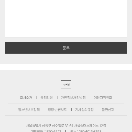
PC버전
회사소개
윤리강령
개인정보처리방침
이용자위원회
청소년보호정책
정정·반론보도
기사심의규정
불편신고
서울특별시 성동구 성수일로 39-34 서울숲더스페이스 12층
대표전화 : 1800-6522
팩스 : 070-4015-8658