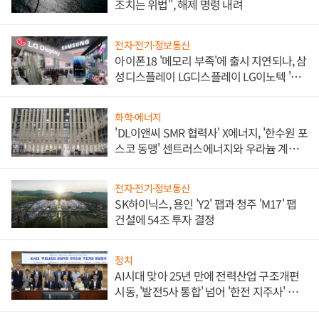
조치는 위법", 해제 명령 내려
전자·전기·정보통신
아이폰18 '메모리 부족'에 출시 지연되나, 삼
성디스플레이 LG디스플레이 LG이노텍 '탈
애플' 수익 다각화 속도
화학·에너지
'DL이앤씨 SMR 협력사' X에너지, '한수원 포
스코 동맹' 센트러스에너지와 우라늄 계약
체결
전자·전기·정보통신
SK하이닉스, 용인 'Y2' 팹과 청주 'M17' 팹
건설에 54조 투자 결정
정치
AI시대 맞아 25년 만에 전력산업 구조개편
시동, '발전5사 통합' 넘어 '한전 지주사' 재편
론도