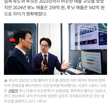
실제 뷰노와 루닛은 2023년까지 비슷한 매출 규모를 보였
지만 2024년 뷰노 매출은 259억 원, 루닛 매출은 542억 원
으로 차이가 명확해졌다.
▲ 루닛이 2023년 12월 볼파라 인수를 결정한 이후 데이터 확보와 함께
미국 판매망을 확보하면서 성장 동력을 확보했다는 시선이 나온다. 사진
은
서범석
루닛 대표이사(오른쪽)가 10월30일 경주에서 열리는 '2025 A
PEC 정상회의' 공식 전시관에 방문한 김민석 국무총리에게 암 진단 설
루션을 설명하고 있다. <루닛>