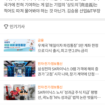
국가에 전혀 기여하는 게 없는 기업의 ‘상도의’(商道義)는
적어도 따져 물어봐야 하는 것 아닌가. 김승용 산업&IT부장
인기기사
금융
우체국 '매일이자 파킹통장' 5만 계좌 한정
으로 다시 출시, 최고 연 2.0% 금리
전자·전기·정보통신
삼성전자 SK하이닉스 D램 가격에 해외 증
권가 '고점' 시각 나와, 장기 계약에 단점 부
각
전자·전기·정보통신
SK하이닉스 노사 '성과급 주식 지급' 평행
선, 곽노정 'N% 성과급' 법적 논란 벗을지 주
목