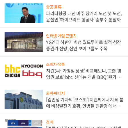
항공·물류
파라타항공 내년 미주 장거리 노선 첫 도전,
윤철민 '하이브리드 항공사' 승부수 통할까
인터넷·게임·콘텐츠
YG엔터 하반기 빅뱅 월드투어로 실적 성장
증권가 전망, 신인 보이그룹도 주목
소비자·유통
치킨3사 '가맹점 상생' 비교해보니, 교촌 '영
업권 보호'·bhc '신메뉴 개발'·BBQ '원가 부
담'
화학·에너지
[김민정 기자의 '코스뽀'] 지엔씨에너지 AI 붐
에 비상발전기 호황, 안병철 친환경 에너지
발전전문기업 향한다
정치