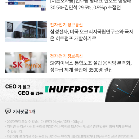
[여론조사꽃] 민주당 당대표 선호도 정청래
30.5%·김민석 29.6%, 0.9%p 초접전
전자·전기·정보통신
삼성전자, 미국 오크리지국립연구소와 극저
온 히트펌프 개발하기로
전자·전기·정보통신
SK하이닉스 통합노조 설립 움직임 본격화,
성과급 체계 불만에 3500명 결집
기사댓글
2
개
200자까지 쓰실 수 있습니다. (현재 0 byte / 최대 400byte)
저작권 등 다른 사람의 권리를 침해하거나 명예를 훼손하는 댓글은 관련 법률에 의해 제재를 받을
수 있습니다.
타인에게 불쾌감을 주는 욕설 등 비하하는 단어가 내용에 포함되거나 인신공격성 글은 관리자의 판