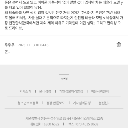
폰은 갤럭시 쓰고 있고 아이폰이 쓴적이 없어 말할 것이 없지만 차는 테슬라 모델 y
를 타고 있어 할말이 많음.
왜 테슬라를 사면 생각 없이 겉멋만 든것 처럼 이야기 하시는지 본인은 75년 생으
로 올해 51세임. 차를 살때 기본적으로 따지는게 안전임 테슬라 모델 y 세상에서 가
장 안전한차(한국에서만 제외 제외 이유도 기막힌데 이건 생략), 그리고 편의성 오
토 드라이브,
우우우
2025-11-13 01:04:16
꼰..
PC버전
회사소개
윤리강령
개인정보처리방침
이용자위원회
청소년보호정책
정정·반론보도
기사심의규정
불편신고
서울특별시 성동구 성수일로 39-34 서울숲더스페이스 12층
대표전화 : 1800-6522
팩스 : 070-4015-8658