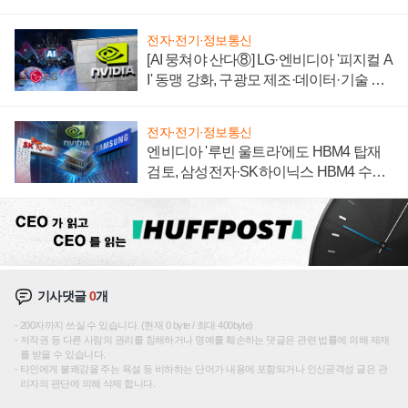
전자·전기·정보통신
[AI 뭉쳐야 산다⑧] LG·엔비디아 '피지컬 A
I' 동맹 강화, 구광모 제조·데이터·기술 결
집해 종합 로보틱스 기업으로
전자·전기·정보통신
엔비디아 '루빈 울트라'에도 HBM4 탑재
검토, 삼성전자·SK하이닉스 HBM4 수율
에 주도권 갈린다
기사댓글
0
개
200자까지 쓰실 수 있습니다. (현재 0 byte / 최대 400byte)
저작권 등 다른 사람의 권리를 침해하거나 명예를 훼손하는 댓글은 관련 법률에 의해 제재
를 받을 수 있습니다.
타인에게 불쾌감을 주는 욕설 등 비하하는 단어가 내용에 포함되거나 인신공격성 글은 관
리자의 판단에 의해 삭제 합니다.