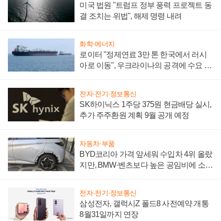
미국 법원 "트럼프 정부 풍력 프로젝트 동
결 조치는 위법", 해제 명령 내려
화학·에너지
로이터 "정제연료 3만 톤 한국에서 러시
아로 이동", 우크라이나의 공격에 수요 늘
어
전자·전기·정보통신
SK하이닉스 1주당 375원 현금배당 실시,
추가 주주환원 계획 9월 공개 예정
자동차·부품
BYD코리아 가격 앞세워 수입차 4위 올랐
지만, BMW·벤츠보다 높은 공임비에 소비
자 불만 폭발
전자·전기·정보통신
삼성전자, 갤럭시Z 폴드8 사전예약 개통
8월31일까지 연장