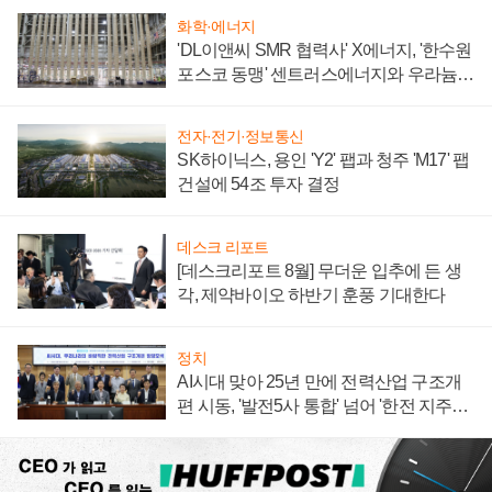
화학·에너지
'DL이앤씨 SMR 협력사' X에너지, '한수원
포스코 동맹' 센트러스에너지와 우라늄
계약 체결
전자·전기·정보통신
SK하이닉스, 용인 'Y2' 팹과 청주 'M17' 팹
건설에 54조 투자 결정
데스크 리포트
[데스크리포트 8월] 무더운 입추에 든 생
각, 제약바이오 하반기 훈풍 기대한다
정치
AI시대 맞아 25년 만에 전력산업 구조개
편 시동, '발전5사 통합' 넘어 '한전 지주사'
재편론도