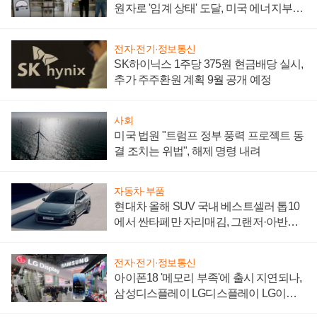
원자로 '임계 상태' 도달, 미국 에너지부
"중요한 이정표"
전자·전기·정보통신
SK하이닉스 1주당 375원 현금배당 실시,
추가 주주환원 계획 9월 공개 예정
사회
미국 법원 "트럼프 정부 풍력 프로젝트 동
결 조치는 위법", 해제 명령 내려
자동차·부품
현대차 올해 SUV 국내 베스트셀러 톱10
에서 싼타페만 자리매김, 그랜저·아반떼
'세단 쌍끌이'로 내수 방어
전자·전기·정보통신
아이폰18 '메모리 부족'에 출시 지연되나,
삼성디스플레이 LG디스플레이 LG이노
텍 '탈애플' 수익 다각화 속도