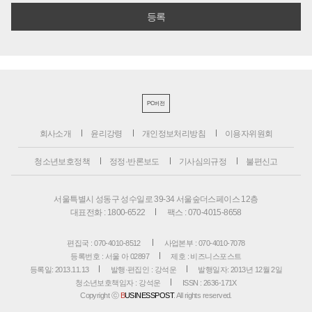
PC버전
회사소개
윤리강령
개인정보처리방침
이용자위원회
청소년보호정책
정정·반론보도
기사심의규정
불편신고
서울특별시 성동구 성수일로 39-34 서울숲더스페이스 12층
대표전화 : 1800-6522
팩스 : 070-4015-8658
편집국 : 070-4010-8512
사업본부 : 070-4010-7078
등록번호 : 서울 아 02897
제호 : 비즈니스포스트
등록일: 2013.11.13
발행·편집인 : 강석운
발행일자: 2013년 12월 2일
청소년보호책임자 : 강석운
ISSN : 2636-171X
Copyright ⓒ
B
USINESSPOST
. All rights reserved.