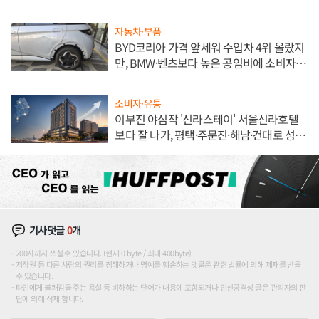
자동차·부품
BYD코리아 가격 앞세워 수입차 4위 올랐지
만, BMW·벤츠보다 높은 공임비에 소비자
불만 폭발
소비자·유통
이부진 야심작 '신라스테이' 서울신라호텔
보다 잘 나가, 평택·주문진·해남·건대로 성
장판 더 넓힌다
기사댓글
0
개
200자까지 쓰실 수 있습니다. (현재 0 byte / 최대 400byte)
저작권 등 다른 사람의 권리를 침해하거나 명예를 훼손하는 댓글은 관련 법률에 의해 제재를 받을
수 있습니다.
타인에게 불쾌감을 주는 욕설 등 비하하는 단어가 내용에 포함되거나 인신공격성 글은 관리자의 판
단에 의해 삭제 합니다.