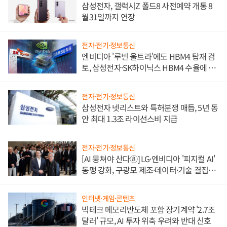
삼성전자, 갤럭시Z 폴드8 사전예약 개통 8
월31일까지 연장
전자·전기·정보통신
엔비디아 '루빈 울트라'에도 HBM4 탑재 검
토, 삼성전자·SK하이닉스 HBM4 수율에 주
도권 갈린다
전자·전기·정보통신
삼성전자 넷리스트와 특허분쟁 매듭, 5년 동
안 최대 1.3조 라이선스비 지급
전자·전기·정보통신
[AI 뭉쳐야 산다⑧] LG·엔비디아 '피지컬 AI'
동맹 강화, 구광모 제조·데이터·기술 결집
해 종합 로보틱스 기업으로
인터넷·게임·콘텐츠
빅테크 메모리반도체 포함 장기계약 '2.7조
달러' 규모, AI 투자 위축 우려와 반대 신호