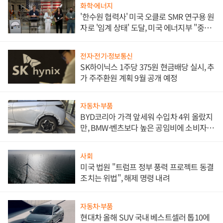
화학·에너지
'한수원 협력사' 미국 오클로 SMR 연구용 원
자로 '임계 상태' 도달, 미국 에너지부 "중요
한 이정표"
전자·전기·정보통신
SK하이닉스 1주당 375원 현금배당 실시, 추
가 주주환원 계획 9월 공개 예정
자동차·부품
BYD코리아 가격 앞세워 수입차 4위 올랐지
만, BMW·벤츠보다 높은 공임비에 소비자
불만 폭발
사회
미국 법원 "트럼프 정부 풍력 프로젝트 동결
조치는 위법", 해제 명령 내려
자동차·부품
현대차 올해 SUV 국내 베스트셀러 톱10에