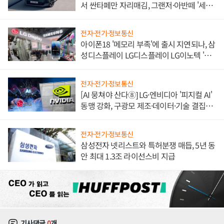
서 싼타페만 자리매김, 그랜저·아반떼 '세단
쌍끌이'로 내수 방어
전자·전기·정보통신
아이폰18 '메모리 부족'에 출시 지연되나, 삼
성디스플레이 LG디스플레이 LG이노텍 '탈
애플' 수익 다각화 속도
전자·전기·정보통신
[AI 뭉쳐야 산다⑧] LG·엔비디아 '피지컬 AI'
동맹 강화, 구광모 제조·데이터·기술 결집
해 종합 로보틱스 기업으로
전자·전기·정보통신
삼성전자 넷리스트와 특허분쟁 매듭, 5년 동
안 최대 1.3조 라이선스비 지급
기사댓글
0
개